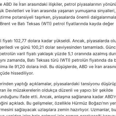
 ABD ile İran arasındaki ilişkiler, petrol piyasalarının yönün
eşik Devletleri ve İran arasında yaşanan yumuşama sinyalleri,
iştirme potansiyeli taşırken, piyasalarda önemli dalgalanmal
 Brent ve Batı Teksas (WTI) petrol fiyatlarında kayda değer
 fiyatı 102,77 dolara kadar yükseldi. Ancak, piyasalarda ol
a geriledi ve günü 100,21 dolar seviyesinden tamamladı. Günc
 petrolün varil fiyatı yaklaşık yüzde 5,1 oranında azalmış d
Aynı zamanda, Batı Teksas türü (WTI) petrolün fiyatında da 
lma ile 91,20 dolara indi. Bu düşüşlerde, ABD ve İran arasın
üde hissediliyor.
inden yaptığı açıklamalar, piyasalardaki tansiyonu düşürü
 İran ile müzakerelerin oldukça düzenli ve yapıcı bir şekilde
 olunduğunu ifade etti. Ancak, anlaşma sağlanana kadar ABD’n
ğini açıkladı. Bu gelişmeler, özellikle Hürmüz Boğazı’nın ye
ürmesini sağlayacak uzlaşılara zemin hazırlıyor. Uzmanlar, b