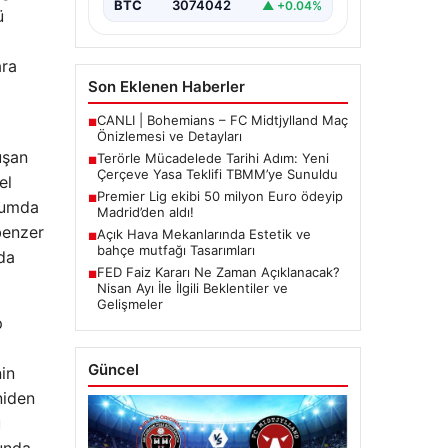
BTC
3074042
▲ +0.04%
ü
ara
Son Eklenen Haberler
CANLI | Bohemians – FC Midtjylland Maç
■
Önizlemesi ve Detayları
uşan
Terörle Mücadelede Tarihi Adım: Yeni
■
Çerçeve Yasa Teklifi TBMM’ye Sunuldu
el
Premier Lig ekibi 50 milyon Euro ödeyip
■
urumda
Madrid’den aldı!
benzer
Açık Hava Mekanlarında Estetik ve
■
bahçe mutfağı Tasarımları
da
FED Faiz Kararı Ne Zaman Açıklanacak?
■
Nisan Ayı İle İlgili Beklentiler ve
Gelişmeler
p
Güncel
in
niden
u