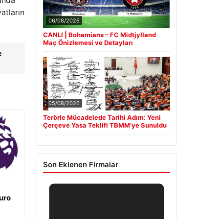
sunda
atların
06/08/2026
CANLI | Bohemians – FC Midtjylland
Maç Önizlemesi ve Detayları
e
05/08/2026
Terörle Mücadelede Tarihi Adım: Yeni
Çerçeve Yasa Teklifi TBMM’ye Sunuldu
Son Eklenen Firmalar
uro