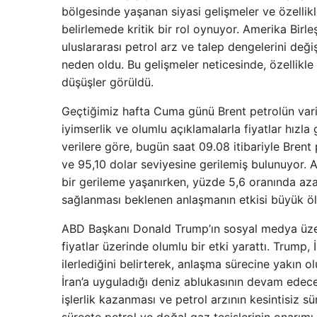
bölgesinde yaşanan siyasi gelişmeler ve özellikle
belirlemede kritik bir rol oynuyor. Amerika Birl
uluslararası petrol arz ve talep dengelerini değ
neden oldu. Bu gelişmeler neticesinde, özellikle
düşüşler görüldü.
Geçtiğimiz hafta Cuma günü Brent petrolün varil
iyimserlik ve olumlu açıklamalarla fiyatlar hızl
verilere göre, bugün saat 09.08 itibariyle Brent
ve 95,10 dolar seviyesine gerilemiş bulunuyor. 
bir gerileme yaşanırken, yüzde 5,6 oranında aza
sağlanması beklenen anlaşmanın etkisi büyük ölç
ABD Başkanı Donald Trump’ın sosyal medya üzer
fiyatlar üzerinde olumlu bir etki yarattı. Trump,
ilerlediğini belirterek, anlaşma sürecine yakın
İran’a uyguladığı deniz ablukasının devam edece
işlerlik kazanması ve petrol arzının kesintisiz s