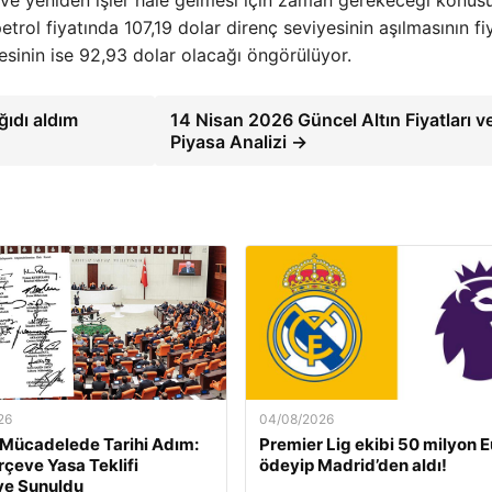
ı ve yeniden işler hale gelmesi için zaman gerekeceği konu
trol fiyatında 107,19 dolar direnç seviyesinin aşılmasının fiy
esinin ise 92,93 dolar olacağı öngörülüyor.
ğıdı aldım
14 Nisan 2026 Güncel Altın Fiyatları v
Piyasa Analizi →
26
04/08/2026
 Mücadelede Tarihi Adım:
Premier Lig ekibi 50 milyon E
rçeve Yasa Teklifi
ödeyip Madrid’den aldı!
e Sunuldu