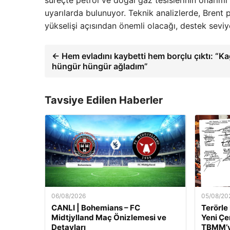
süreçte petrol ve doğal gaz tesislerinin onarım
uyarılarda bulunuyor. Teknik analizlerde, Brent pe
yükselişi açısından önemli olacağı, destek seviy
← Hem evladını kaybetti hem borçlu çıktı: “Ka
hüngür hüngür ağladım”
Tavsiye Edilen Haberler
06/08/2026
05/08/20
CANLI | Bohemians – FC
Terörle
Midtjylland Maç Önizlemesi ve
Yeni Çe
Detayları
TBMM’y