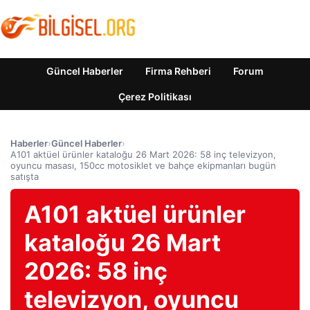
Güncel Haberler
Firma Rehberi
Forum
Çerez Politikası
Haberler
›
Güncel Haberler
›
A101 aktüel ürünler kataloğu 26 Mart 2026: 58 inç televizyon,
oyuncu masası, 150cc motosiklet ve bahçe ekipmanları bugün
satışta
A101 aktüel ürünler
kataloğu 26 Mart
2026: 58 inç
televizyon, oyuncu