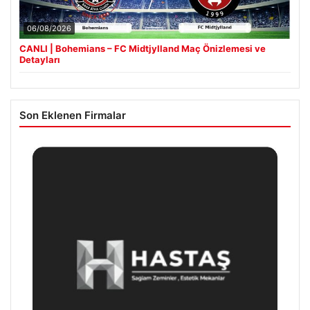
06/08/2026
CANLI | Bohemians – FC Midtjylland Maç Önizlemesi ve
Detayları
Son Eklenen Firmalar