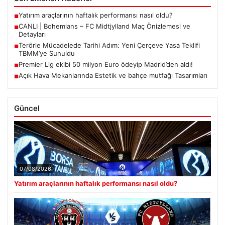
Yatırım araçlarının haftalık performansı nasıl oldu?
■
CANLI | Bohemians – FC Midtjylland Maç Önizlemesi ve
■
Detayları
Terörle Mücadelede Tarihi Adım: Yeni Çerçeve Yasa Teklifi
■
TBMM’ye Sunuldu
Premier Lig ekibi 50 milyon Euro ödeyip Madrid’den aldı!
■
Açık Hava Mekanlarında Estetik ve bahçe mutfağı Tasarımları
■
Güncel
07/08/2026
Yatırım araçlarının haftalık performansı nasıl oldu?