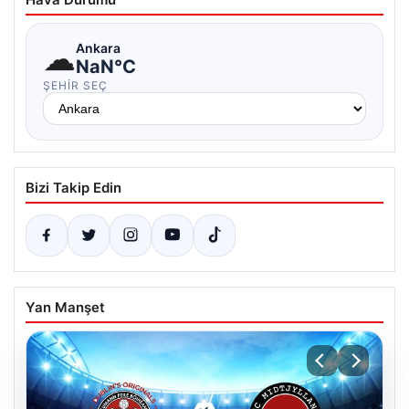
☁
Ankara
NaN°C
ŞEHIR SEÇ
Bizi Takip Edin
Yan Manşet