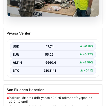
07.08.2026
Yatırım araçlarının haftalık performansı
Piyasa Verileri
nasıl oldu?
USD
47.74
▲ +0.18%
EUR
55.25
▲ +0.32%
ALTIN
6660.6
▲ +2.59%
BTC
3103141
▲ +0.11%
Son Eklenen Haberler
Plakasını örterek drift yapan sürücü tekrar drift yaparken
■
görüntülendi