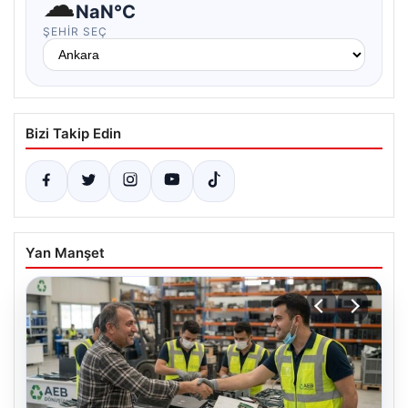
☁
NaN°C
ŞEHIR SEÇ
Bizi Takip Edin
Yan Manşet