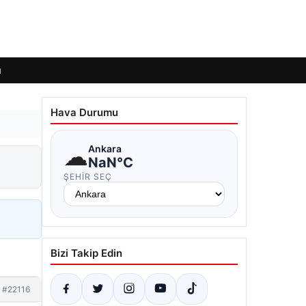
ı
Hava Durumu
☁
Ankara
NaN°C
ŞEHIR SEÇ
Bizi Takip Edin
#22116