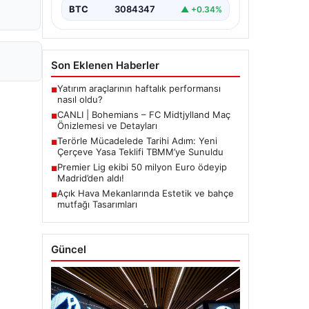
BTC
3084347
▲ +0.34%
Son Eklenen Haberler
Yatırım araçlarının haftalık performansı
■
nasıl oldu?
CANLI | Bohemians – FC Midtjylland Maç
■
Önizlemesi ve Detayları
Terörle Mücadelede Tarihi Adım: Yeni
■
Çerçeve Yasa Teklifi TBMM’ye Sunuldu
Premier Lig ekibi 50 milyon Euro ödeyip
■
Madrid’den aldı!
Açık Hava Mekanlarında Estetik ve bahçe
■
mutfağı Tasarımları
Güncel