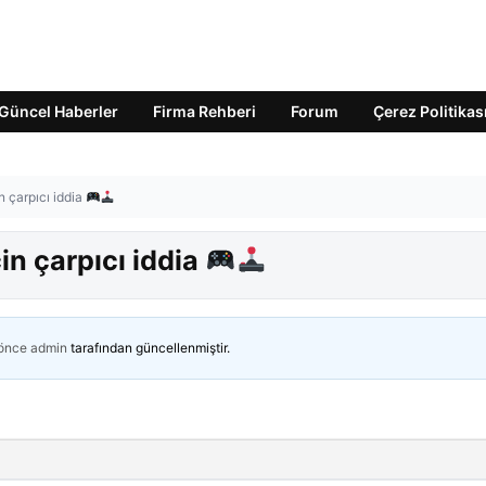
Güncel Haberler
Firma Rehberi
Forum
Çerez Politikas
in çarpıcı iddia
çin çarpıcı iddia
 önce
admin
tarafından güncellenmiştir.