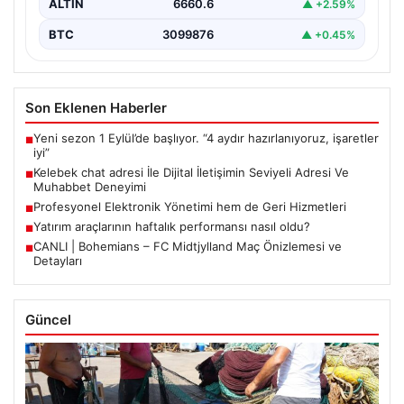
ALTIN
6660.6
▲ +2.59%
BTC
3099876
▲ +0.45%
Son Eklenen Haberler
Yeni sezon 1 Eylül’de başlıyor. “4 aydır hazırlanıyoruz, işaretler
■
iyi”
Kelebek chat adresi İle Dijital İletişimin Seviyeli Adresi Ve
■
Muhabbet Deneyimi
Profesyonel Elektronik Yönetimi hem de Geri Hizmetleri
■
Yatırım araçlarının haftalık performansı nasıl oldu?
■
CANLI | Bohemians – FC Midtjylland Maç Önizlemesi ve
■
Detayları
Güncel