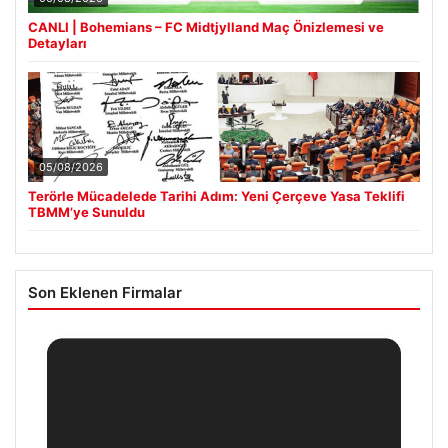
CANLI | Bohemians – FC Midtjylland Maç Önizlemesi ve
Detayları
05/08/2026
Terörle Mücadelede Tarihi Adım: Yeni Çerçeve Yasa Teklifi
TBMM’ye Sunuldu
Son Eklenen Firmalar