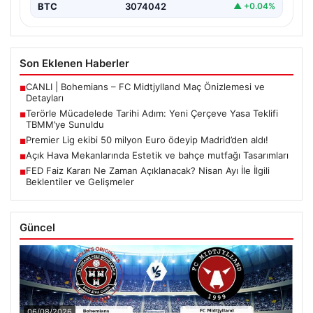
BTC
3074042
▲ +0.04%
Son Eklenen Haberler
CANLI | Bohemians – FC Midtjylland Maç Önizlemesi ve
■
Detayları
Terörle Mücadelede Tarihi Adım: Yeni Çerçeve Yasa Teklifi
■
TBMM’ye Sunuldu
Premier Lig ekibi 50 milyon Euro ödeyip Madrid’den aldı!
■
Açık Hava Mekanlarında Estetik ve bahçe mutfağı Tasarımları
■
FED Faiz Kararı Ne Zaman Açıklanacak? Nisan Ayı İle İlgili
■
Beklentiler ve Gelişmeler
Güncel
06/08/2026