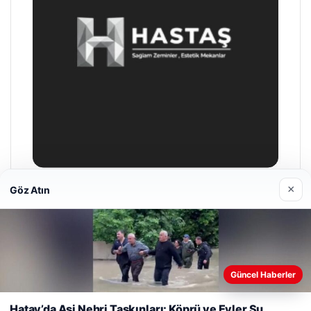
×
Göz Atın
Enes Kaplan Avukatlık Bürosu
28/04/2026
Güncel Haberler
Web sitemizi nasıl kullandığınızı daha iyi anlayabilmek,
deneyiminizi kişiselleştirmek ve geliştirmek amacıyla çerezler
Hatay’da Asi Nehri Taşkınları: Köprü ve Evler Su