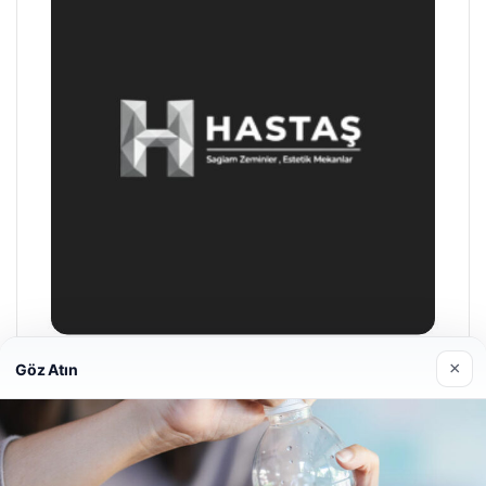
×
Göz Atın
Enes Kaplan Avukatlık Bürosu
28/04/2026