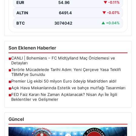
EUR
54.96
▼ -0.11%
ALTIN
6491.4
▼ -0.07%
BTC
3074042
▲ +0.04%
Son Eklenen Haberler
CANLI | Bohemians – FC Midtjylland Maç Önizlemesi ve
■
Detayları
Terörle Mücadelede Tarihi Adım: Yeni Çerçeve Yasa Teklifi
■
TBMM’ye Sunuldu
Premier Lig ekibi 50 milyon Euro ödeyip Madrid’den aldı!
■
Açık Hava Mekanlarında Estetik ve bahçe mutfağı Tasarımları
■
FED Faiz Kararı Ne Zaman Açıklanacak? Nisan Ayı İle İlgili
■
Beklentiler ve Gelişmeler
Güncel