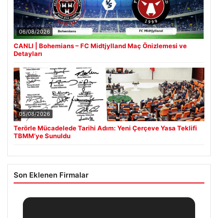
06/08/2026
CANLI | Bohemians – FC Midtjylland Maç Önizlemesi ve
Detayları
05/08/2026
Terörle Mücadelede Tarihi Adım: Yeni Çerçeve Yasa Teklifi
TBMM’ye Sunuldu
Son Eklenen Firmalar