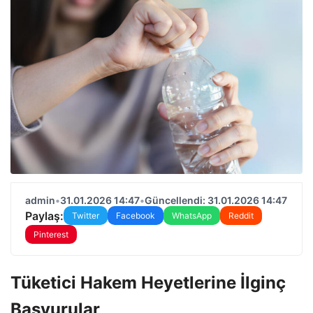
admin
•
31.01.2026 14:47
•
Güncellendi: 31.01.2026 14:47
Paylaş:
Twitter
Facebook
WhatsApp
Reddit
Pinterest
Tüketici Hakem Heyetlerine İlginç
Başvurular