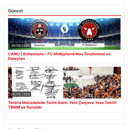
Güncel
06/08/2026
CANLI | Bohemians – FC Midtjylland Maç Önizlemesi ve
Detayları
05/08/2026
Terörle Mücadelede Tarihi Adım: Yeni Çerçeve Yasa Teklifi
TBMM’ye Sunuldu