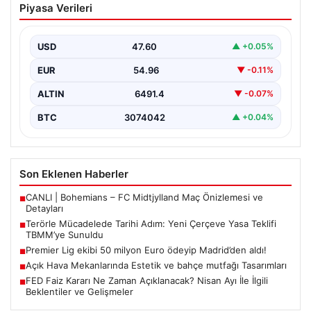
Piyasa Verileri
Çerçeve Yasa Teklifi TBMM’ye Sunuldu
Türkiye, terörle etkin mücadele ve ulusal güvenliği
güçlendirmeye yönelik kapsamlı bir hukuki altyapı
USD
47.60
▲ +0.05%
oluşturmak…
EUR
54.96
▼ -0.11%
ALTIN
6491.4
▼ -0.07%
BTC
3074042
▲ +0.04%
Son Eklenen Haberler
CANLI | Bohemians – FC Midtjylland Maç Önizlemesi ve
■
Detayları
Terörle Mücadelede Tarihi Adım: Yeni Çerçeve Yasa Teklifi
■
TBMM’ye Sunuldu
Premier Lig ekibi 50 milyon Euro ödeyip Madrid’den aldı!
■
Açık Hava Mekanlarında Estetik ve bahçe mutfağı Tasarımları
■
FED Faiz Kararı Ne Zaman Açıklanacak? Nisan Ayı İle İlgili
■
Beklentiler ve Gelişmeler