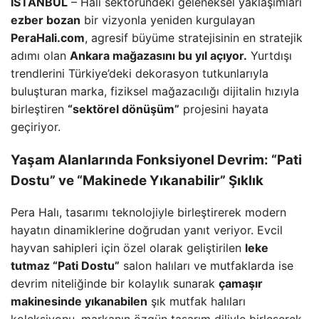
İSTANBUL
– Halı sektöründeki geleneksel yaklaşımları
ezber bozan
bir vizyonla yeniden kurgulayan
PeraHali.com
, agresif büyüme stratejisinin en stratejik
adımı olan
Ankara mağazasını bu yıl açıyor.
Yurtdışı
trendlerini Türkiye’deki dekorasyon tutkunlarıyla
buluşturan marka, fiziksel mağazacılığı dijitalin hızıyla
birleştiren
“sektörel dönüşüm”
projesini hayata
geçiriyor.
Yaşam Alanlarında Fonksiyonel Devrim: “Pati
Dostu” ve “Makinede Yıkanabilir” Şıklık
Pera Halı, tasarımı teknolojiyle birleştirerek modern
hayatın dinamiklerine doğrudan yanıt veriyor. Evcil
hayvan sahipleri için özel olarak geliştirilen
leke
tutmaz “Pati Dostu”
salon halıları ve mutfaklarda ise
devrim niteliğinde bir kolaylık sunarak
çamaşır
makinesinde yıkanabilen
şık mutfak halıları