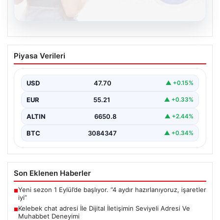
08.08.2026
Kelebek chat adresi İle Dijital İletişimin
Piyasa Verileri
Seviyeli Adresi Ve Muhabbet Deneyimi
Dijital dünyasında insanların güvenli bir biçimde bağlantı
kurması ciddi bir hassasiyet barındırmaktadır. Halen
USD
47.70
▲ +0.15%
çeşitli…
EUR
55.21
▲ +0.33%
ALTIN
6650.8
▲ +2.44%
BTC
3084347
▲ +0.34%
Son Eklenen Haberler
Yeni sezon 1 Eylül’de başlıyor. “4 aydır hazırlanıyoruz, işaretler
■
iyi”
Kelebek chat adresi İle Dijital İletişimin Seviyeli Adresi Ve
■
Muhabbet Deneyimi