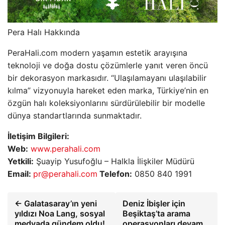
Pera Halı Hakkında
PeraHali.com modern yaşamın estetik arayışına
teknoloji ve doğa dostu çözümlerle yanıt veren öncü
bir dekorasyon markasıdır. “Ulaşılamayanı ulaşılabilir
kılma” vizyonuyla hareket eden marka, Türkiye’nin en
özgün halı koleksiyonlarını sürdürülebilir bir modelle
dünya standartlarında sunmaktadır.
İletişim Bilgileri:
Web:
www.perahali.com
Yetkili:
Şuayip Yusufoğlu – Halkla İlişkiler Müdürü
Email:
pr@perahali.com
Telefon:
0850 840 1991
← Galatasaray’ın yeni
Deniz İbişler için
yıldızı Noa Lang, sosyal
Beşiktaş’ta arama
medyada gündem oldu!
operasyonları devam