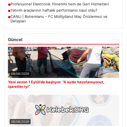
Profesyonel Elektronik Yönetimi hem de Geri Hizmetleri
■
Yatırım araçlarının haftalık performansı nasıl oldu?
■
CANLI | Bohemians – FC Midtjylland Maç Önizlemesi ve
■
Detayları
Güncel
08/08/2026
Yeni sezon 1 Eylül’de başlıyor. “4 aydır hazırlanıyoruz,
işaretler iyi”
08/08/2026