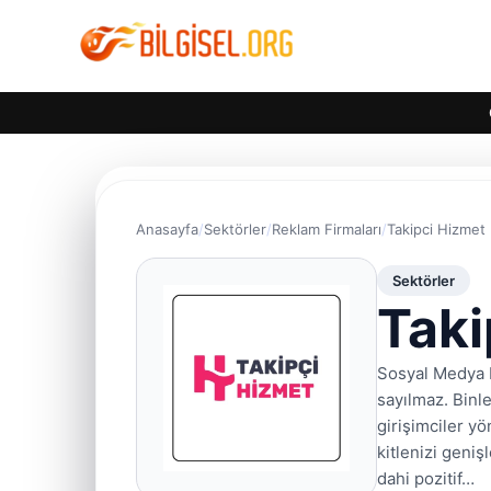
Anasayfa
Sektörler
Reklam Firmaları
Takipci Hizmet
Sektörler
Taki
Sosyal Medya E
sayılmaz. Binl
girişimciler y
kitlenizi geniş
dahi pozitif…