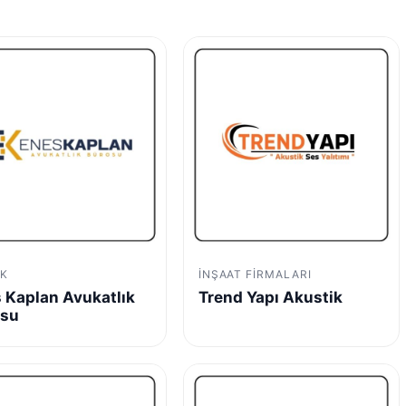
K
İNŞAAT FIRMALARI
 Kaplan Avukatlık
Trend Yapı Akustik
osu