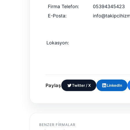
Firma Telefon:
05394345423
E-Posta:
info@takipcihiz
Lokasyon:
Paylaş
Twitter / X
LinkedIn
BENZER FIRMALAR