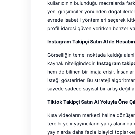
kullanıcının bulunduğu mecralarda fark
yeni girişimciler yönünden doğal ilerl
evrede isabetli yöntemleri seçerek kitlen
profil idaresi güven verirken benzer vak
Instagram Takipçi Satın Al ile Hesabın
Görselliğin temel noktada kaldığı alanla
kaynak niteliğindedir.
Instagram takipçi
hem de bilinen bir imaja erişir. İnsanl
isteği gösterirler. Bu strateji algoritma
sayede sadece sayısal bir artış değil ası
Tiktok Takipçi Satın Al Yoluyla Öne Çı
Kısa videoların merkezi haline dönüşe
tercihi yeni yayıncıların yarış alanında 
yayınlarda daha fazla izleyici toplarke