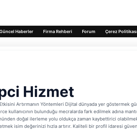
Güncel Haberler
Firma Rehberi
Forum
Çerez Politikas
pci Hizmet
tkisini Artırmanın Yöntemleri Dijital dünyada yer göstermek gü
erce kullanıcının bulunduğu mecralarda fark edilmek adına mantıkl
önünden doğal ilerleme yolu oldukça zaman kaybettirici olabilme
letmek isim değerinizi hızla artırır. Kaliteli bir profil idaresi güv