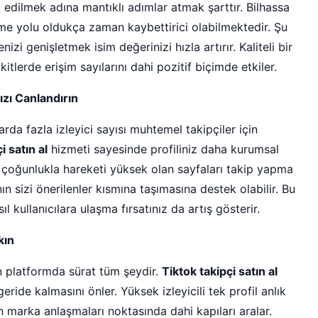
 edilmek adına mantıklı adımlar atmak şarttır. Bilhassa
eme yolu oldukça zaman kaybettirici olabilmektedir. Şu
izi genişletmek isim değerinizi hızla artırır. Kaliteli bir
itlerde erişim sayılarını dahi pozitif biçimde etkiler.
ızı Canlandırın
rda fazla izleyici sayısı muhtemel takipçiler için
 satın al
hizmeti sayesinde profiliniz daha kurumsal
ar çoğunlukla hareketi yüksek olan sayfaları takip yapma
nın sizi önerilenler kısmına taşımasına destek olabilir. Bu
l kullanıcılara ulaşma fırsatınız da artış gösterir.
kın
n platformda sürat tüm şeydir.
Tiktok takipçi satın al
geride kalmasını önler. Yüksek izleyicili tek profil anlık
n marka anlaşmaları noktasında dahi kapıları aralar.