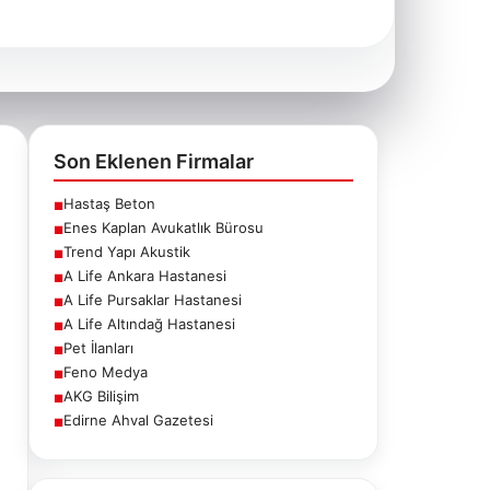
Son Eklenen Firmalar
Hastaş Beton
■
Enes Kaplan Avukatlık Bürosu
■
Trend Yapı Akustik
■
A Life Ankara Hastanesi
■
A Life Pursaklar Hastanesi
■
A Life Altındağ Hastanesi
■
Pet İlanları
■
Feno Medya
■
AKG Bilişim
■
Edirne Ahval Gazetesi
■