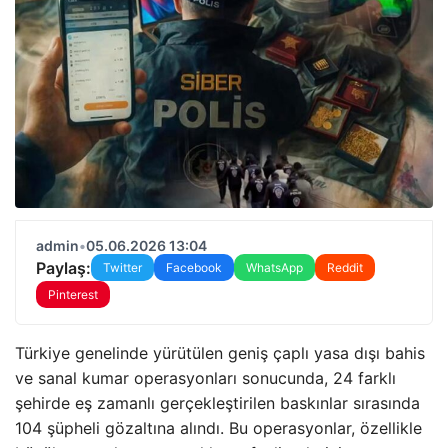
admin
•
05.06.2026 13:04
Paylaş:
Twitter
Facebook
WhatsApp
Reddit
Pinterest
Türkiye genelinde yürütülen geniş çaplı yasa dışı bahis
ve sanal kumar operasyonları sonucunda, 24 farklı
şehirde eş zamanlı gerçekleştirilen baskınlar sırasında
104 şüpheli gözaltına alındı. Bu operasyonlar, özellikle