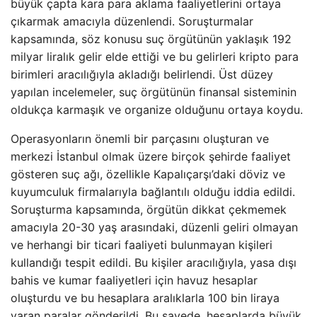
büyük çapta kara para aklama faaliyetlerini ortaya
çıkarmak amacıyla düzenlendi. Soruşturmalar
kapsamında, söz konusu suç örgütünün yaklaşık 192
milyar liralık gelir elde ettiği ve bu gelirleri kripto para
birimleri aracılığıyla akladığı belirlendi. Üst düzey
yapılan incelemeler, suç örgütünün finansal sisteminin
oldukça karmaşık ve organize olduğunu ortaya koydu.
Operasyonların önemli bir parçasını oluşturan ve
merkezi İstanbul olmak üzere birçok şehirde faaliyet
gösteren suç ağı, özellikle Kapalıçarşı’daki döviz ve
kuyumculuk firmalarıyla bağlantılı olduğu iddia edildi.
Soruşturma kapsamında, örgütün dikkat çekmemek
amacıyla 20-30 yaş arasındaki, düzenli geliri olmayan
ve herhangi bir ticari faaliyeti bulunmayan kişileri
kullandığı tespit edildi. Bu kişiler aracılığıyla, yasa dışı
bahis ve kumar faaliyetleri için havuz hesaplar
oluşturdu ve bu hesaplara aralıklarla 100 bin liraya
varan paralar gönderildi. Bu sayede, hesaplarda büyük