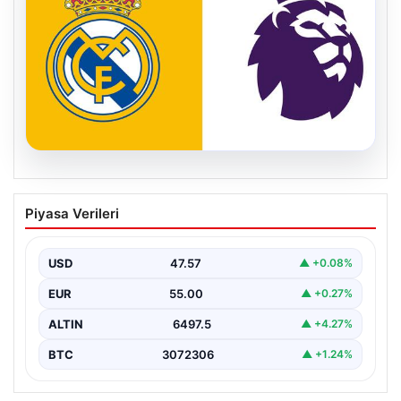
04.08.2026
Premier Lig ekibi 50 milyon Euro ödeyip
Piyasa Verileri
Madrid’den aldı!
USD
47.57
▲ +0.08%
EUR
55.00
▲ +0.27%
ALTIN
6497.5
▲ +4.27%
BTC
3072306
▲ +1.24%