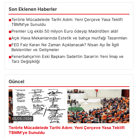
Son Eklenen Haberler
Terörle Mücadelede Tarihi Adım: Yeni Çerçeve Yasa Teklifi
■
TBMM’ye Sunuldu
Premier Lig ekibi 50 milyon Euro ödeyip Madrid’den aldı!
■
Açık Hava Mekanlarında Estetik ve bahçe mutfağı Tasarımları
■
FED Faiz Kararı Ne Zaman Açıklanacak? Nisan Ayı İle İlgili
■
Beklentiler ve Gelişmeler
Fenerbahçe’nin Eski Başkanı Sadettin Saran’ın Yeni İmajı ve
■
Tarz Değişikliği
Güncel
05/08/2026
Terörle Mücadelede Tarihi Adım: Yeni Çerçeve Yasa Teklifi
TBMM’ye Sunuldu