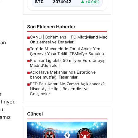
BTC
3074042
▲ +0.04%
Son Eklenen Haberler
CANLI | Bohemians – FC Midtjylland Maç
■
lan
Önizlemesi ve Detayları
Terörle Mücadelede Tarihi Adım: Yeni
■
Çerçeve Yasa Teklifi TBMM’ye Sunuldu
Premier Lig ekibi 50 milyon Euro ödeyip
■
Madrid’den aldı!
Açık Hava Mekanlarında Estetik ve
■
bahçe mutfağı Tasarımları
FED Faiz Kararı Ne Zaman Açıklanacak?
■
Nisan Ayı İle İlgili Beklentiler ve
r
Gelişmeler
ırıyor.
bu
Güncel
kamız