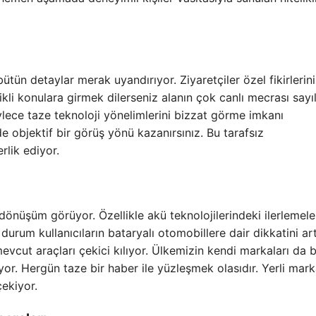
 bütün detaylar merak uyandırıyor. Ziyaretçiler özel fikirlerini
likli konulara girmek dilerseniz alanın çok canlı mecrası sayı
öylece taze teknoloji yönelimlerini bizzat görme imkanı
de objektif bir görüş yönü kazanırsınız. Bu tarafsız
lik ediyor.
dönüşüm görüyor. Özellikle akü teknolojilerindeki ilerlemele
urum kullanıcıların bataryalı otomobillere dair dikkatini artt
ut araçları çekici kılıyor. Ülkemizin kendi markaları da 
or. Hergün taze bir haber ile yüzleşmek olasıdır. Yerli mar
çekiyor.