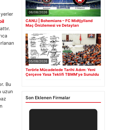
06/08/2026
 yerler
il
CANLI | Bohemians – FC Midtjylland
Maç Önizlemesi ve Detayları
ttır.
rıca
ırlanan
05/08/2026
Terörle Mücadelede Tarihi Adım: Yeni
Çerçeve Yasa Teklifi TBMM’ye Sunuldu
or. Bu
a uzun
Son Eklenen Firmalar
maz
en