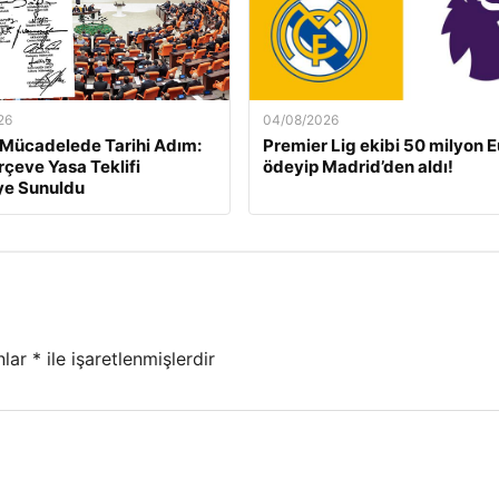
26
04/08/2026
 Mücadelede Tarihi Adım:
Premier Lig ekibi 50 milyon E
rçeve Yasa Teklifi
ödeyip Madrid’den aldı!
e Sunuldu
nlar
*
ile işaretlenmişlerdir