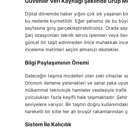
Güvenilir Veri Kaynağı Şeklinde Grup M
Dijital dönemde haber yığını çok sık yaşanan bir
bu nedenle kıymetlidir. Eğer şahsınız de bu büy
sayfasına giriş gerçekleştirebilirsiniz. Orada say
Şarj istasyonları teknik servis işlemleri veya ila
güncel bir taşıt edinmeden önce muhakkak incel
inceleme metinleri seçim almanızı destekler.
Bilgi Paylaşımının Önemi
Geleceğin taşıma modelleri olan zeki cihazlar s
Otonom ilerleme yetenekleri ve sanal zeka uyumlu
mükemmel teknolojik hamleler vesilesiyle trafik 
yolculukları fazla keyifli hale taşımaktadır. Şehi
seviyelere varıyor. Bir taşıtın doğru kullanımdak
hareketli bir kitle her an broşür rakamlarından ç
Sistem İle Kalıcılık