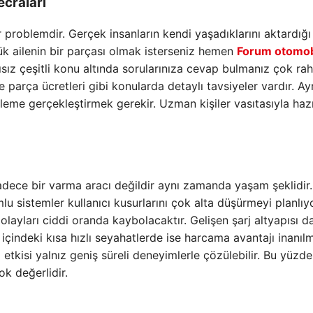
ecraları
 problemdir. Gerçek insanların kendi yaşadıklarını aktardığı
ük ailenin bir parçası olmak isterseniz hemen
Forum otomob
ısız çeşitli konu altında sorularınıza cevap bulmanız çok raha
ve parça ücretleri gibi konularda detaylı tavsiyeler vardır. Ay
eme gerçekleştirmek gerekir. Uzman kişiler vasıtasıyla haz
adece bir varma aracı değildir aynı zamanda yaşam şeklidir.
 sistemler kullanıcı kusurlarını çok alta düşürmeyi planlıy
olayları ciddi oranda kaybolacaktır. Gelişen şarj altyapısı d
r içindeki kısa hızlı seyahatlerde ise harcama avantajı inanıl
i etkisi yalnız geniş süreli deneyimlerle çözülebilir. Bu yüzd
ok değerlidir.