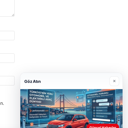
×
Göz Atın
n.
Güncel Haberler