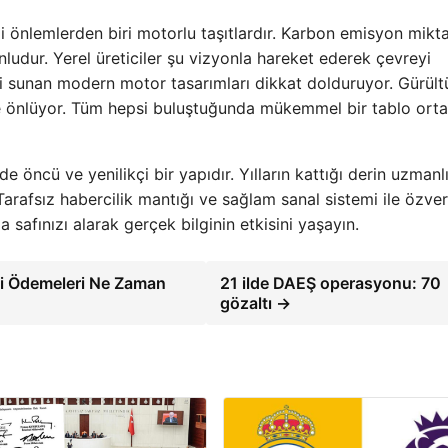
 önlemlerden biri motorlu taşıtlardır. Karbon emisyon mikta
ludur. Yerel üreticiler şu vizyonla hareket ederek çevreyi
i sunan modern motor tasarımları dikkat dolduruyor. Gürült
de önlüyor. Tüm hepsi buluştuğunda mükemmel bir tablo ort
 öncü ve yenilikçi bir yapıdır. Yılların kattığı derin uzmanl
 Tarafsız habercilik mantığı ve sağlam sanal sistemi ile özve
safınızı alarak gerçek bilginin etkisini yaşayın.
si Ödemeleri Ne Zaman
21 ilde DAEŞ operasyonu: 70
gözaltı →