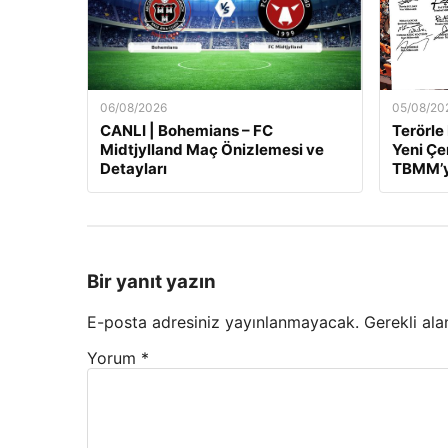
06/08/2026
05/08/20
CANLI | Bohemians – FC
Terörle
Midtjylland Maç Önizlemesi ve
Yeni Çe
Detayları
TBMM’y
Bir yanıt yazın
E-posta adresiniz yayınlanmayacak.
Gerekli ala
Yorum
*