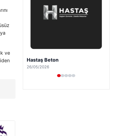
rını
üsüz
aya
ık ve
Enes Kaplan Avukatlık Bürosu
riden
28/04/2026