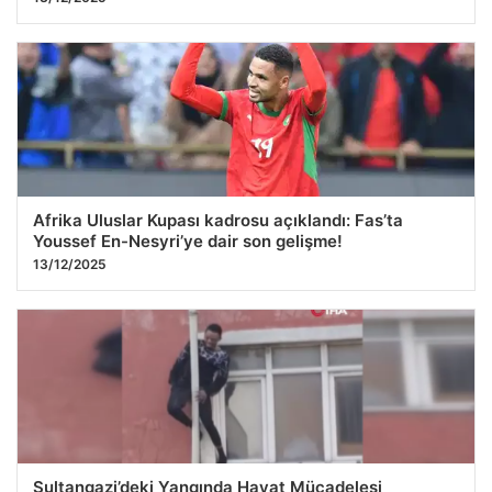
09.12.2025 03:32
Afrika Uluslar Kupası kadrosu açıklandı: Fas’ta
Youssef En-Nesyri’ye dair son gelişme!
13/12/2025
Sultangazi’deki Yangında Hayat Mücadelesi