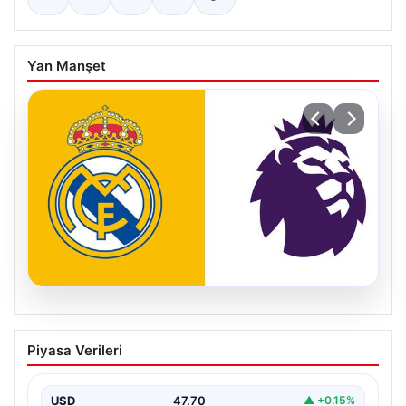
Yan Manşet
04.08.2026
Premier Lig ekibi 50 milyon Euro
Piyasa Verileri
ödeyip Madrid’den aldı!
USD
47.70
▲ +0.15%