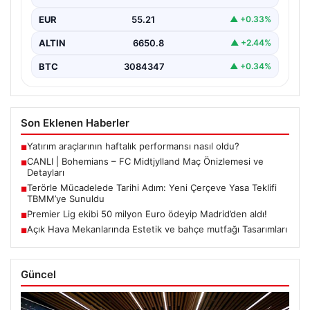
EUR
55.21
▲ +0.33%
ALTIN
6650.8
▲ +2.44%
BTC
3084347
▲ +0.34%
Son Eklenen Haberler
Yatırım araçlarının haftalık performansı nasıl oldu?
■
CANLI | Bohemians – FC Midtjylland Maç Önizlemesi ve
■
Detayları
Terörle Mücadelede Tarihi Adım: Yeni Çerçeve Yasa Teklifi
■
TBMM’ye Sunuldu
Premier Lig ekibi 50 milyon Euro ödeyip Madrid’den aldı!
■
Açık Hava Mekanlarında Estetik ve bahçe mutfağı Tasarımları
■
Güncel