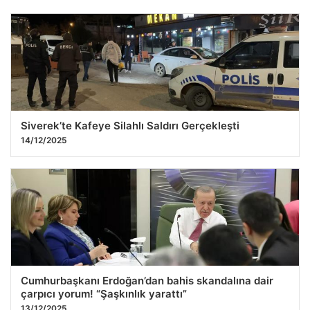
Siverek’te Kafeye Silahlı Saldırı Gerçekleşti
14/12/2025
Cumhurbaşkanı Erdoğan’dan bahis skandalına dair
Bağcılar’da yıkım anında 8 katlı bina devrildi, izleyenler
çarpıcı yorum! “Şaşkınlık yarattı”
büyük tehlike atlattı.
13/12/2025