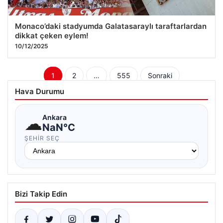
Monaco’daki stadyumda Galatasaraylı taraftarlardan
dikkat çeken eylem!
10/12/2025
Yazı
1
2
…
555
Sonraki
sayfalaması
Hava Durumu
☁
Ankara
NaN°C
ŞEHIR SEÇ
Bizi Takip Edin