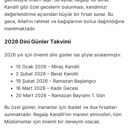
Kandili gibi özel gecelerin bulunması, kendimizi
değerlendirme açısından büyük bir fırsat sunar. Bu
gece, Allah’ın rahmet ve bağışlarının bolca dağıtıldığına
inanılmaktadır.
2026 Dini Günler Takvimi
2026 yılı için önemli dini günler ise şöyle sıralanmıştır:
15 Ocak 2026 – Miraç Kandili
2 Şubat 2026 – Berat Kandili
19 Şubat 2026 – Ramazan Başlangıcı
16 Mart 2026 – Kadir Gecesi
20 Mart 2026 – Ramazan Bayramı 1. Gün
Bu özel günler, inananlar için ibadet ve dua fırsatları
sunmaktadır. Regaip Kandili’nin manevi atmosferi, tüm
Müslümanlar için önemli bir deneyim olacak.