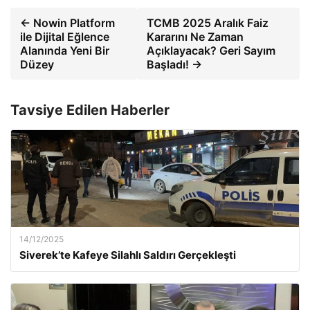
← Nowin Platform
TCMB 2025 Aralık Faiz
ile Dijital Eğlence
Kararını Ne Zaman
Alanında Yeni Bir
Açıklayacak? Geri Sayım
Düzey
Başladı! →
Tavsiye Edilen Haberler
14/12/2025
Siverek’te Kafeye Silahlı Saldırı Gerçekleşti