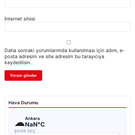
İnternet sitesi
Daha sonraki yorumlarımda kullanılması için adım, e-
posta adresim ve site adresim bu tarayıcıya
kaydedilsin.
Hava Durumu
☁
Ankara
NaN°C
ŞEHIR SEÇ