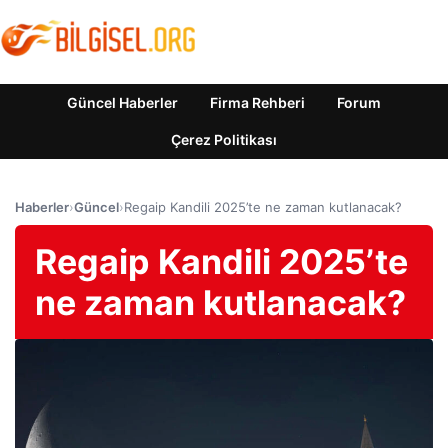
Güncel Haberler
Firma Rehberi
Forum
Çerez Politikası
Haberler
›
Güncel
›
Regaip Kandili 2025’te ne zaman kutlanacak?
Regaip Kandili 2025’te
ne zaman kutlanacak?