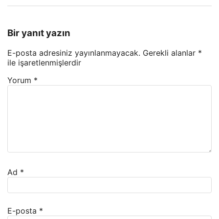
Bir yanıt yazın
E-posta adresiniz yayınlanmayacak.
Gerekli alanlar
*
ile işaretlenmişlerdir
Yorum
*
Ad
*
E-posta
*