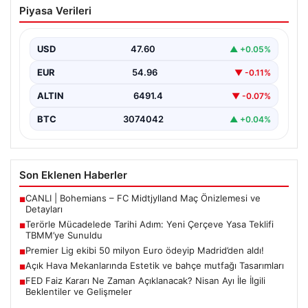
Piyasa Verileri
Çerçeve Yasa Teklifi TBMM’ye Sunuldu
Türkiye, terörle etkin mücadele ve ulusal güvenliği
güçlendirmeye yönelik kapsamlı bir hukuki altyapı
USD
47.60
▲ +0.05%
oluşturmak…
EUR
54.96
▼ -0.11%
ALTIN
6491.4
▼ -0.07%
BTC
3074042
▲ +0.04%
Son Eklenen Haberler
CANLI | Bohemians – FC Midtjylland Maç Önizlemesi ve
■
Detayları
Terörle Mücadelede Tarihi Adım: Yeni Çerçeve Yasa Teklifi
■
TBMM’ye Sunuldu
Premier Lig ekibi 50 milyon Euro ödeyip Madrid’den aldı!
■
Açık Hava Mekanlarında Estetik ve bahçe mutfağı Tasarımları
■
FED Faiz Kararı Ne Zaman Açıklanacak? Nisan Ayı İle İlgili
■
Beklentiler ve Gelişmeler