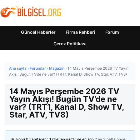
Güncel Haberler
Firma Rehberi
Forum
Çerez Politikası
Ana sayfa
›
Forumlar
›
Magazin
›
14 Mayıs Perşembe 2026 TV Yayın
Akışı! Bugün TV’de ne var? (TRT1, Kanal D, Show TV, Star, ATV, TV8)
14 Mayıs Perşembe 2026 TV
Yayın Akışı! Bugün TV’de ne
var? (TRT1, Kanal D, Show TV,
Star, ATV, TV8)
Bu konu 0 yanıt içerir, 1 izleyen vardır ve en son
2 ay 3 hafta önce