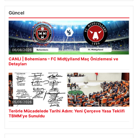
Güncel
06/08/2026
CANLI | Bohemians – FC Midtjylland Maç Önizlemesi ve
Detayları
05/08/2026
Terörle Mücadelede Tarihi Adım: Yeni Çerçeve Yasa Teklifi
TBMM’ye Sunuldu