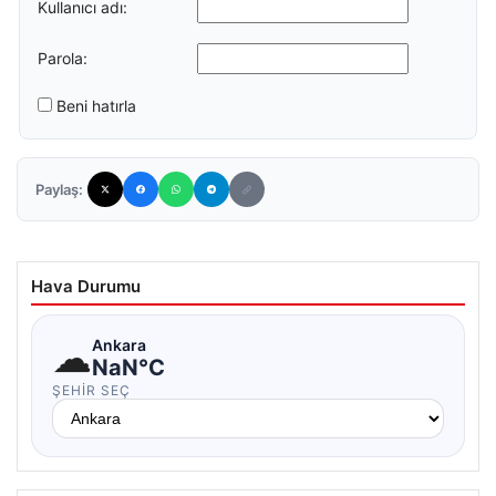
Kullanıcı adı:
Parola:
Beni hatırla
Paylaş:
Hava Durumu
☁
Ankara
NaN°C
ŞEHIR SEÇ