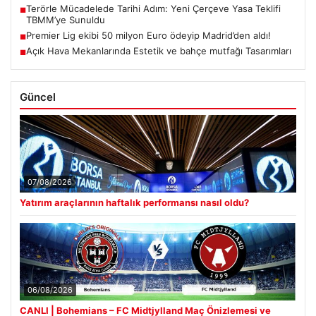
Terörle Mücadelede Tarihi Adım: Yeni Çerçeve Yasa Teklifi
■
TBMM’ye Sunuldu
Premier Lig ekibi 50 milyon Euro ödeyip Madrid’den aldı!
■
Açık Hava Mekanlarında Estetik ve bahçe mutfağı Tasarımları
■
Güncel
07/08/2026
Yatırım araçlarının haftalık performansı nasıl oldu?
06/08/2026
CANLI | Bohemians – FC Midtjylland Maç Önizlemesi ve