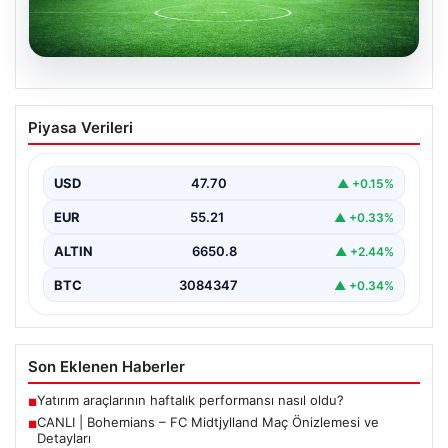
06.08.2026
CANLI | Bohemians – FC Midtjylland
Piyasa Verileri
Maç Önizlemesi ve Detayları
Geleneksel futbol heyecanı Dalymount Park'ta yeniden
yaşanıyor. Bohemians ile FC Midtjylland, 06 Ağustos
USD
47.70
▲ +0.15%
2026…
EUR
55.21
▲ +0.33%
ALTIN
6650.8
▲ +2.44%
BTC
3084347
▲ +0.34%
Son Eklenen Haberler
Yatırım araçlarının haftalık performansı nasıl oldu?
■
CANLI | Bohemians – FC Midtjylland Maç Önizlemesi ve
■
Detayları