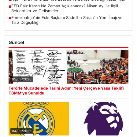
FED Faiz Kararı Ne Zaman Açıklanacak? Nisan Ayı İle İlgili
■
Beklentiler ve Gelişmeler
Fenerbahçe’nin Eski Başkanı Sadettin Saran’ın Yeni İmajı ve
■
Tarz Değişikliği
Güncel
05/08/2026
Terörle Mücadelede Tarihi Adım: Yeni Çerçeve Yasa Teklifi
TBMM’ye Sunuldu
04/08/2026