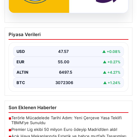
04.08.2026
Premier Lig ekibi 50 milyon Euro ödeyip
Piyasa Verileri
Madrid’den aldı!
USD
47.57
▲ +0.08%
EUR
55.00
▲ +0.27%
ALTIN
6497.5
▲ +4.27%
BTC
3072306
▲ +1.24%
Son Eklenen Haberler
Terörle Mücadelede Tarihi Adım: Yeni Çerçeve Yasa Teklifi
■
TBMM’ye Sunuldu
Premier Lig ekibi 50 milyon Euro ödeyip Madrid’den aldı!
■
Açık Hava Mekanlarında Estetik ve bahçe mutfağı Tasarımları
■