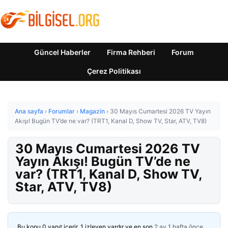
Güncel Haberler
Firma Rehberi
Forum
Çerez Politikası
Ana sayfa
›
Forumlar
›
Magazin
›
30 Mayıs Cumartesi 2026 TV Yayın
Akışı! Bugün TV’de ne var? (TRT1, Kanal D, Show TV, Star, ATV, TV8)
30 Mayıs Cumartesi 2026 TV
Yayın Akışı! Bugün TV’de ne
var? (TRT1, Kanal D, Show TV,
Star, ATV, TV8)
Bu konu 0 yanıt içerir, 1 izleyen vardır ve en son
2 ay 1 hafta önce