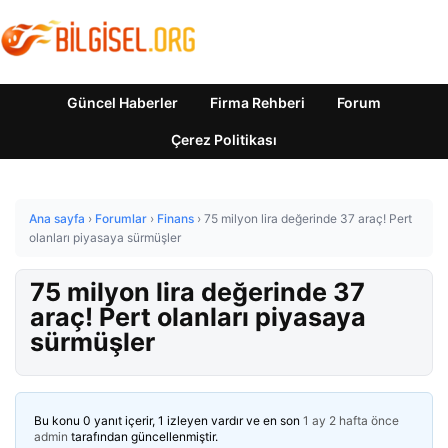
Güncel Haberler
Firma Rehberi
Forum
Çerez Politikası
Ana sayfa
›
Forumlar
›
Finans
›
75 milyon lira değerinde 37 araç! Pert
olanları piyasaya sürmüşler
75 milyon lira değerinde 37
araç! Pert olanları piyasaya
sürmüşler
Bu konu 0 yanıt içerir, 1 izleyen vardır ve en son
1 ay 2 hafta önce
admin
tarafından güncellenmiştir.