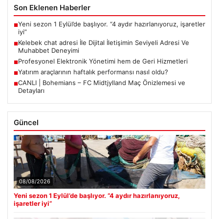
Son Eklenen Haberler
Yeni sezon 1 Eylül’de başlıyor. “4 aydır hazırlanıyoruz, işaretler
■
iyi”
Kelebek chat adresi İle Dijital İletişimin Seviyeli Adresi Ve
■
Muhabbet Deneyimi
Profesyonel Elektronik Yönetimi hem de Geri Hizmetleri
■
Yatırım araçlarının haftalık performansı nasıl oldu?
■
CANLI | Bohemians – FC Midtjylland Maç Önizlemesi ve
■
Detayları
Güncel
08/08/2026
Yeni sezon 1 Eylül’de başlıyor. “4 aydır hazırlanıyoruz,
işaretler iyi”