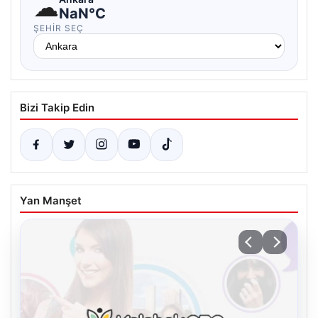
☁
NaN°C
ŞEHIR SEÇ
Bizi Takip Edin
Yan Manşet