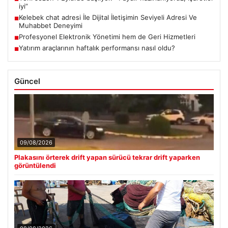
iyi”
Kelebek chat adresi İle Dijital İletişimin Seviyeli Adresi Ve
■
Muhabbet Deneyimi
Profesyonel Elektronik Yönetimi hem de Geri Hizmetleri
■
Yatırım araçlarının haftalık performansı nasıl oldu?
■
Güncel
09/08/2026
Plakasını örterek drift yapan sürücü tekrar drift yaparken
görüntülendi