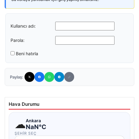
Kullanıcı adı:
Parola:
Beni hatırla
Paylaş:
Hava Durumu
☁
Ankara
NaN°C
ŞEHIR SEÇ