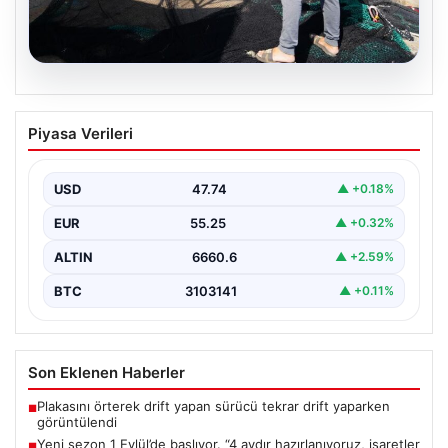
08.08.2026
Yeni sezon 1 Eylül’de başlıyor. “4 aydır
Piyasa Verileri
hazırlanıyoruz, işaretler iyi”
{"title": "Yeni Sezon 1 Eylül’de Başlıyor: Balıkçılar Gün
Sayıyor", "content": "Karadeniz bölgesinde balıkçılık
USD
47.74
▲ +0.18%
sektörü,…
EUR
55.25
▲ +0.32%
ALTIN
6660.6
▲ +2.59%
BTC
3103141
▲ +0.11%
Son Eklenen Haberler
Plakasını örterek drift yapan sürücü tekrar drift yaparken
■
görüntülendi
Yeni sezon 1 Eylül’de başlıyor. “4 aydır hazırlanıyoruz, işaretler
■