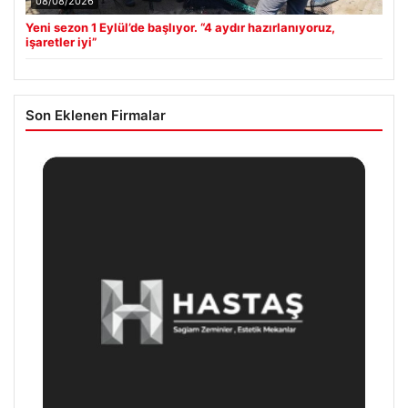
08/08/2026
Yeni sezon 1 Eylül’de başlıyor. “4 aydır hazırlanıyoruz,
işaretler iyi”
Son Eklenen Firmalar