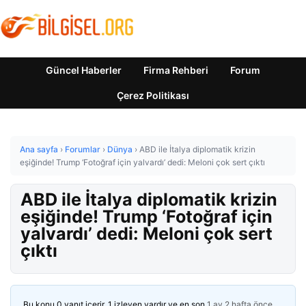
Güncel Haberler
Firma Rehberi
Forum
Çerez Politikası
Ana sayfa
›
Forumlar
›
Dünya
›
ABD ile İtalya diplomatik krizin
eşiğinde! Trump ‘Fotoğraf için yalvardı’ dedi: Meloni çok sert çıktı
ABD ile İtalya diplomatik krizin
eşiğinde! Trump ‘Fotoğraf için
yalvardı’ dedi: Meloni çok sert
çıktı
Bu konu 0 yanıt içerir, 1 izleyen vardır ve en son
1 ay 2 hafta önce