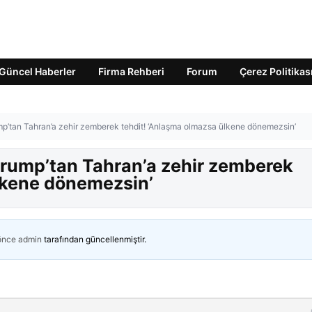
Güncel Haberler
Firma Rehberi
Forum
Çerez Politikas
mp’tan Tahran’a zehir zemberek tehdit! ‘Anlaşma olmazsa ülkene dönemezsin’
Trump’tan Tahran’a zehir zemberek
lkene dönemezsin’
 önce
admin
tarafından güncellenmiştir.