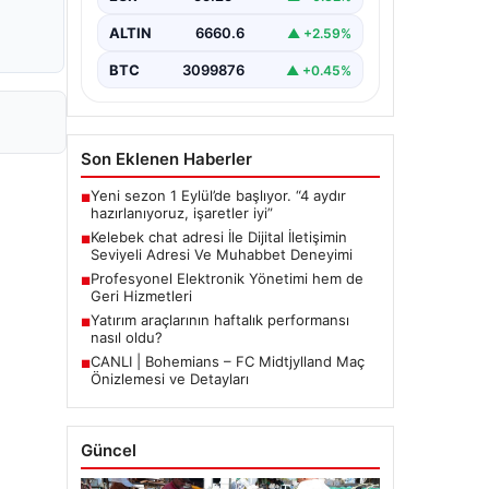
bir biçimde bağlantı kurması ciddi bir
hassasiyet barındırmaktadır. Halen
ALTIN
6660.6
▲ +2.59%
çeşitli…
BTC
3099876
▲ +0.45%
Son Eklenen Haberler
Yeni sezon 1 Eylül’de başlıyor. “4 aydır
■
hazırlanıyoruz, işaretler iyi”
Kelebek chat adresi İle Dijital İletişimin
■
Seviyeli Adresi Ve Muhabbet Deneyimi
Profesyonel Elektronik Yönetimi hem de
■
Geri Hizmetleri
Yatırım araçlarının haftalık performansı
■
nasıl oldu?
CANLI | Bohemians – FC Midtjylland Maç
■
Önizlemesi ve Detayları
Güncel