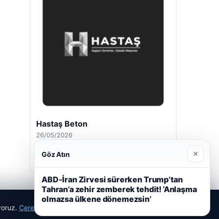
Hastaş Beton
26/05/2026
×
Göz Atın
ABD-İran Zirvesi sürerken Trump’tan
Tahran’a zehir zemberek tehdit! ‘Anlaşma
olmazsa ülkene dönemezsin’
ıyoruz.
Çerez Politikamız
Reddet
Kabul Et