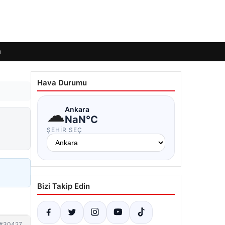
ı
Hava Durumu
☁
Ankara
NaN°C
ŞEHIR SEÇ
Bizi Takip Edin
#30427