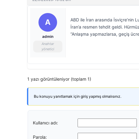
ABD ile İran arasında İsviçre’ni
A
İran’a resmen tehdit geldi. Hürmü
“Anlaşma yapmazlarsa, geçiş ücret
admin
Anahtar
yönetici
1 yazı görüntüleniyor (toplam 1)
Bu konuyu yanıtlamak için giriş yapmış olmalısınız.
Kullanıcı adı:
Parola: