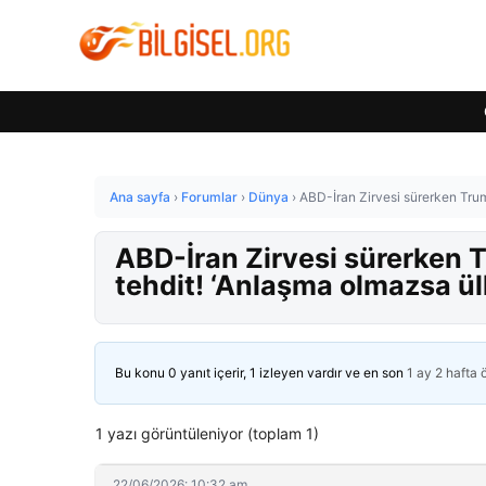
Ana sayfa
›
Forumlar
›
Dünya
›
ABD-İran Zirvesi sürerken Tru
ABD-İran Zirvesi sürerken 
tehdit! ‘Anlaşma olmazsa ü
Bu konu 0 yanıt içerir, 1 izleyen vardır ve en son
1 ay 2 hafta
1 yazı görüntüleniyor (toplam 1)
22/06/2026: 10:32 am