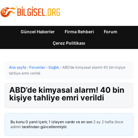
Güncel Haberler
Firma Rehberi
Forum
Çerez Politikası
Ana sayfa
›
Forumlar
›
Sağlık
›
ABD’de kimyasal alarm! 40 bin kişiye
tahliye emri verildi
ABD’de kimyasal alarm! 40 bin
kişiye tahliye emri verildi
Bu konu 0 yanıt içerir, 1 izleyen vardır ve en son
2 ay 2 hafta önce
admin
tarafından güncellenmiştir.