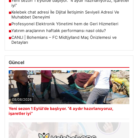
Yeni sezon 1 Eylül’de başlıyor. “4 aydır hazırlanıyoruz, işaretler
■
iyi”
Kelebek chat adresi İle Dijital İletişimin Seviyeli Adresi Ve
■
Muhabbet Deneyimi
Profesyonel Elektronik Yönetimi hem de Geri Hizmetleri
■
Yatırım araçlarının haftalık performansı nasıl oldu?
■
CANLI | Bohemians – FC Midtjylland Maç Önizlemesi ve
■
Detayları
Güncel
08/08/2026
Yeni sezon 1 Eylül’de başlıyor. “4 aydır hazırlanıyoruz,
işaretler iyi”