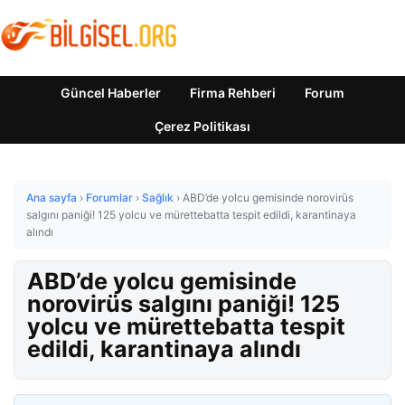
Güncel Haberler
Firma Rehberi
Forum
Çerez Politikası
Ana sayfa
›
Forumlar
›
Sağlık
›
ABD’de yolcu gemisinde norovirüs
salgını paniği! 125 yolcu ve mürettebatta tespit edildi, karantinaya
alındı
ABD’de yolcu gemisinde
norovirüs salgını paniği! 125
yolcu ve mürettebatta tespit
edildi, karantinaya alındı