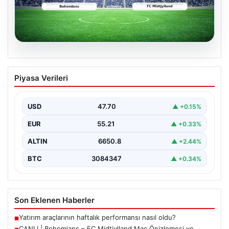
06.08.2026
CANLI | Bohemians – FC Midtjylland
Piyasa Verileri
Maç Önizlemesi ve Detayları
Geleneksel futbol heyecanı Dalymount Park'ta yeniden
yaşanıyor. Bohemians ile FC Midtjylland, 06 Ağustos
USD
47.70
▲ +0.15%
2026…
EUR
55.21
▲ +0.33%
ALTIN
6650.8
▲ +2.44%
BTC
3084347
▲ +0.34%
Son Eklenen Haberler
Yatırım araçlarının haftalık performansı nasıl oldu?
■
CANLI | Bohemians – FC Midtjylland Maç Önizlemesi ve