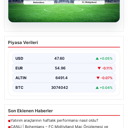
06.08.2026
CANLI | Bohemians – FC Midtjylland
Piyasa Verileri
Maç Önizlemesi ve Detayları
Geleneksel futbol heyecanı Dalymount Park'ta yeniden
yaşanıyor. Bohemians ile FC Midtjylland, 06 Ağustos
USD
47.60
▲ +0.05%
2026…
EUR
54.96
▼ -0.11%
ALTIN
6491.4
▼ -0.07%
BTC
3074042
▲ +0.04%
Son Eklenen Haberler
Yatırım araçlarının haftalık performansı nasıl oldu?
■
CANLI | Bohemians – FC Midtjylland Maç Önizlemesi ve
■