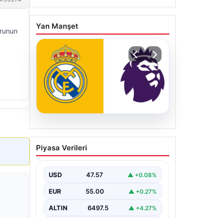
Yan Manşet
urunun
04.08.2026
Premier Lig ekibi 50
Piyasa Verileri
milyon Euro ödeyip
Madrid’den aldı!
USD
47.57
▲ +0.08%
EUR
55.00
▲ +0.27%
ALTIN
6497.5
▲ +4.27%