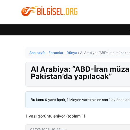
Ana sayfa
›
Forumlar
›
Dünya
›
Al Arabiya: “ABD-İran müzakere
Al Arabiya: “ABD-İran müza
Pakistan’da yapılacak”
Bu konu 0 yanıt içerir, 1 izleyen vardır ve en son
1 ay önce
ad
1 yazı görüntüleniyor (toplam 1)
05/07/2026: 10:47 am