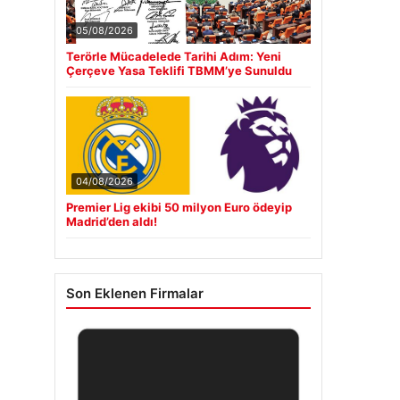
05/08/2026
Terörle Mücadelede Tarihi Adım: Yeni
Çerçeve Yasa Teklifi TBMM’ye Sunuldu
04/08/2026
Premier Lig ekibi 50 milyon Euro ödeyip
Madrid’den aldı!
Son Eklenen Firmalar