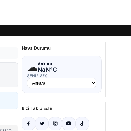
ı
Hava Durumu
☁
Ankara
NaN°C
ŞEHIR SEÇ
Bizi Takip Edin
#33274