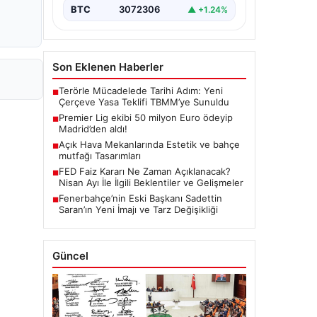
BTC
3072306
▲ +1.24%
Son Eklenen Haberler
Terörle Mücadelede Tarihi Adım: Yeni
■
Çerçeve Yasa Teklifi TBMM’ye Sunuldu
Premier Lig ekibi 50 milyon Euro ödeyip
■
Madrid’den aldı!
Açık Hava Mekanlarında Estetik ve bahçe
■
mutfağı Tasarımları
FED Faiz Kararı Ne Zaman Açıklanacak?
■
Nisan Ayı İle İlgili Beklentiler ve Gelişmeler
Fenerbahçe’nin Eski Başkanı Sadettin
■
Saran’ın Yeni İmajı ve Tarz Değişikliği
Güncel