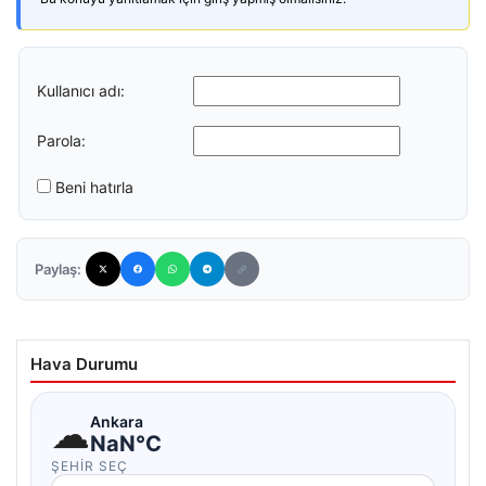
Kullanıcı adı:
Parola:
Beni hatırla
Paylaş:
Hava Durumu
☁
Ankara
NaN°C
ŞEHIR SEÇ