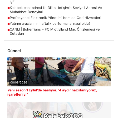
iyi”
Kelebek chat adresi İle Dijital İletişimin Seviyeli Adresi Ve
■
Muhabbet Deneyimi
Profesyonel Elektronik Yönetimi hem de Geri Hizmetleri
■
Yatırım araçlarının haftalık performansı nasıl oldu?
■
CANLI | Bohemians – FC Midtjylland Maç Önizlemesi ve
■
Detayları
Güncel
08/08/2026
Yeni sezon 1 Eylül’de başlıyor. “4 aydır hazırlanıyoruz,
işaretler iyi”