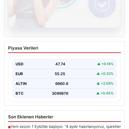
08.08.2026
Kelebek chat adresi İle Dijital İletişimin
Piyasa Verileri
Seviyeli Adresi Ve Muhabbet Deneyimi
Dijital dünyasında insanların güvenli bir biçimde bağlantı
kurması ciddi bir hassasiyet barındırmaktadır. Halen
USD
47.74
▲ +0.18%
çeşitli…
EUR
55.25
▲ +0.32%
ALTIN
6660.6
▲ +2.59%
BTC
3099876
▲ +0.45%
Son Eklenen Haberler
Yeni sezon 1 Eylül’de başlıyor. “4 aydır hazırlanıyoruz, işaretler
■