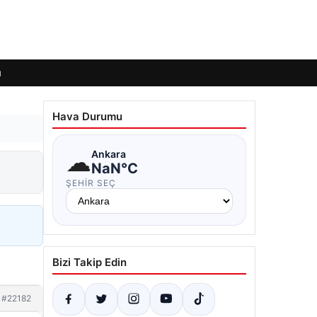
ı
Hava Durumu
☁
Ankara
NaN°C
ŞEHIR SEÇ
Bizi Takip Edin
#22182