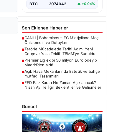
BTC
3074042
▲ +0.04%
Son Eklenen Haberler
CANLI | Bohemians – FC Midtjylland Maç
■
Önizlemesi ve Detayları
Terörle Mücadelede Tarihi Adım: Yeni
■
Çerçeve Yasa Teklifi TBMM’ye Sunuldu
Premier Lig ekibi 50 milyon Euro ödeyip
■
Madrid’den aldı!
Açık Hava Mekanlarında Estetik ve bahçe
■
mutfağı Tasarımları
FED Faiz Kararı Ne Zaman Açıklanacak?
■
Nisan Ayı İle İlgili Beklentiler ve Gelişmeler
Güncel