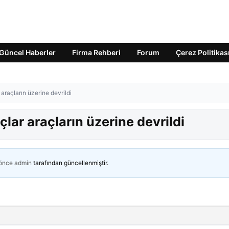
Güncel Haberler
Firma Rehberi
Forum
Çerez Politikas
 araçların üzerine devrildi
çlar araçların üzerine devrildi
 önce
admin
tarafından güncellenmiştir.