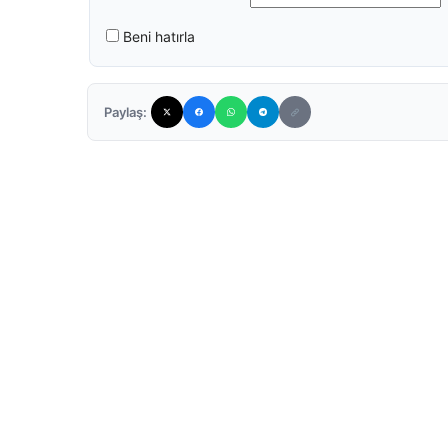
Beni hatırla
Paylaş: