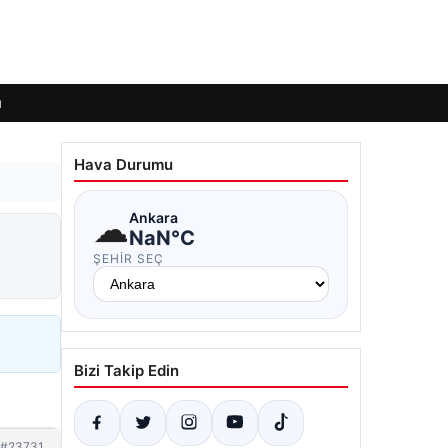
ı
Hava Durumu
☁
Ankara
NaN°C
ŞEHIR SEÇ
Bizi Takip Edin
#23731