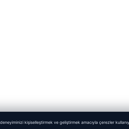
 deneyiminizi kişiselleştirmek ve geliştirmek amacıyla çerezler kullan