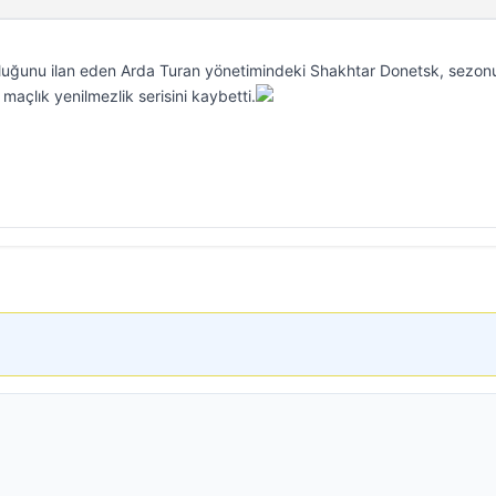
luğunu ilan eden Arda Turan yönetimindeki Shakhtar Donetsk, sezon
açlık yenilmezlik serisini kaybetti.