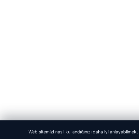
Web sitemizi nasıl kullandığınızı daha iyi anlayabilmek,
© 2026 Bilgisel – Güncel Haberler