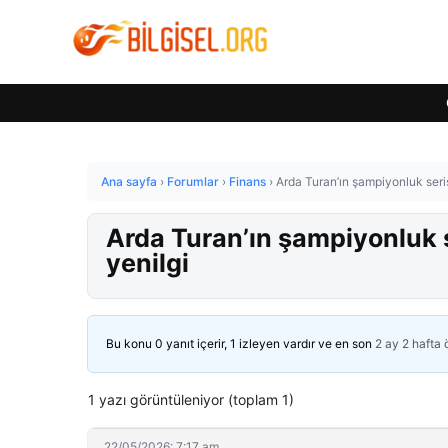
Ana sayfa
›
Forumlar
›
Finans
›
Arda Turan’ın şampiyonluk seri
Arda Turan’ın şampiyonluk 
yenilgi
Bu konu 0 yanıt içerir, 1 izleyen vardır ve en son
2 ay 2 hafta
1 yazı görüntüleniyor (toplam 1)
22/05/2026: 7:17 am