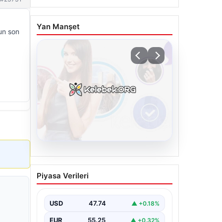
Yan Manşet
un son
08.08.2026
Kelebek chat adresi İle
Piyasa Verileri
Dijital İletişimin Seviyeli
Adresi Ve Muhabbet
Deneyimi
USD
47.74
▲ +0.18%
Dijital dünyasında insanların güvenli
EUR
55.25
▲ +0.32%