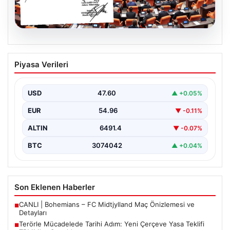
05.08.2026
Terörle Mücadelede Tarihi Adım: Yeni
Piyasa Verileri
Çerçeve Yasa Teklifi TBMM’ye Sunuldu
Türkiye, terörle etkin mücadele ve ulusal güvenliği
güçlendirmeye yönelik kapsamlı bir hukuki altyapı
USD
47.60
▲ +0.05%
oluşturmak…
EUR
54.96
▼ -0.11%
ALTIN
6491.4
▼ -0.07%
BTC
3074042
▲ +0.04%
Son Eklenen Haberler
CANLI | Bohemians – FC Midtjylland Maç Önizlemesi ve
■
Detayları
Terörle Mücadelede Tarihi Adım: Yeni Çerçeve Yasa Teklifi
■