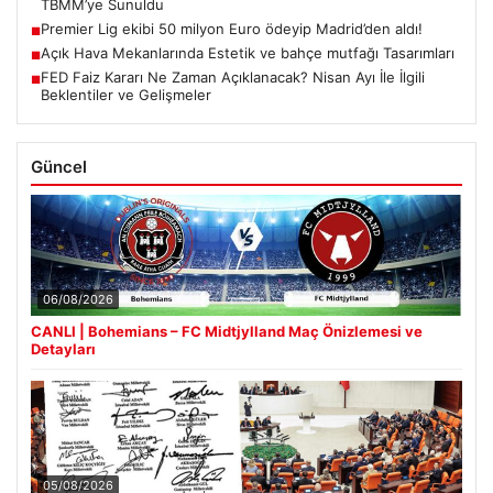
TBMM’ye Sunuldu
Premier Lig ekibi 50 milyon Euro ödeyip Madrid’den aldı!
■
Açık Hava Mekanlarında Estetik ve bahçe mutfağı Tasarımları
■
FED Faiz Kararı Ne Zaman Açıklanacak? Nisan Ayı İle İlgili
■
Beklentiler ve Gelişmeler
Güncel
06/08/2026
CANLI | Bohemians – FC Midtjylland Maç Önizlemesi ve
Detayları
05/08/2026