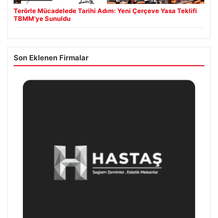
Terörle Mücadelede Tarihi Adım: Yeni Çerçeve Yasa Teklifi
TBMM’ye Sunuldu
Son Eklenen Firmalar