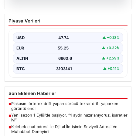
08.08.2026
Yeni sezon 1 Eylül’de başlıyor. “4 aydır
Piyasa Verileri
hazırlanıyoruz, işaretler iyi”
{"title": "Yeni Sezon 1 Eylül’de Başlıyor: Balıkçılar Gün
Sayıyor", "content": "Karadeniz bölgesinde balıkçılık
USD
47.74
▲ +0.18%
sektörü,…
EUR
55.25
▲ +0.32%
ALTIN
6660.6
▲ +2.59%
BTC
3103141
▲ +0.11%
Son Eklenen Haberler
Plakasını örterek drift yapan sürücü tekrar drift yaparken
■
görüntülendi
Yeni sezon 1 Eylül’de başlıyor. “4 aydır hazırlanıyoruz, işaretler
■
iyi”
Kelebek chat adresi İle Dijital İletişimin Seviyeli Adresi Ve
■
Muhabbet Deneyimi