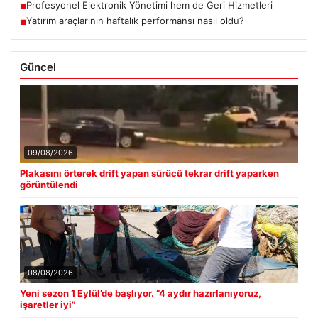
Profesyonel Elektronik Yönetimi hem de Geri Hizmetleri
■
Yatırım araçlarının haftalık performansı nasıl oldu?
■
Güncel
09/08/2026
Plakasını örterek drift yapan sürücü tekrar drift yaparken
görüntülendi
08/08/2026
Yeni sezon 1 Eylül’de başlıyor. “4 aydır hazırlanıyoruz,
işaretler iyi”