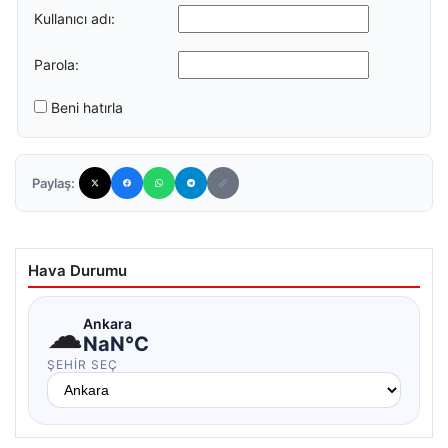
Kullanıcı adı:
Parola:
Beni hatırla
Paylaş:
Hava Durumu
☁
Ankara
NaN°C
ŞEHIR SEÇ