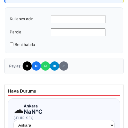
Kullanıcı adı:
Parola:
Beni hatırla
Paylaş:
Hava Durumu
☁
Ankara
NaN°C
ŞEHIR SEÇ