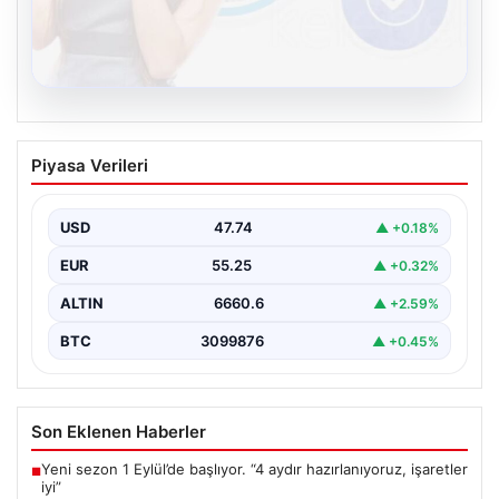
08.08.2026
Kelebek chat adresi İle Dijital İletişimin
Piyasa Verileri
Seviyeli Adresi Ve Muhabbet Deneyimi
Dijital dünyasında insanların güvenli bir biçimde bağlantı
kurması ciddi bir hassasiyet barındırmaktadır. Halen
USD
47.74
▲ +0.18%
çeşitli…
EUR
55.25
▲ +0.32%
ALTIN
6660.6
▲ +2.59%
BTC
3099876
▲ +0.45%
Son Eklenen Haberler
Yeni sezon 1 Eylül’de başlıyor. “4 aydır hazırlanıyoruz, işaretler
■
iyi”