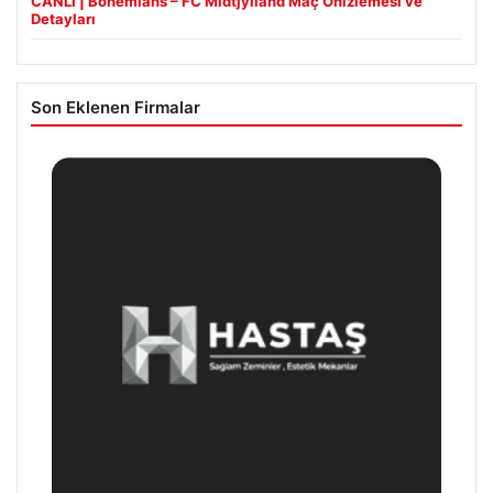
CANLI | Bohemians – FC Midtjylland Maç Önizlemesi ve
Detayları
Son Eklenen Firmalar