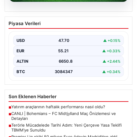
06.08.2026
CANLI | Bohemians – FC Midtjylland
Piyasa Verileri
Maç Önizlemesi ve Detayları
Geleneksel futbol heyecanı Dalymount Park'ta yeniden
yaşanıyor. Bohemians ile FC Midtjylland, 06 Ağustos
USD
47.70
▲ +0.15%
2026…
EUR
55.21
▲ +0.33%
ALTIN
6650.8
▲ +2.44%
BTC
3084347
▲ +0.34%
Son Eklenen Haberler
Yatırım araçlarının haftalık performansı nasıl oldu?
■
CANLI | Bohemians – FC Midtjylland Maç Önizlemesi ve
■
Detayları
Terörle Mücadelede Tarihi Adım: Yeni Çerçeve Yasa Teklifi
■
TBMM’ye Sunuldu
Premier Lig ekibi 50 milyon Euro ödeyip Madrid’den aldı!