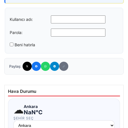
Kullanıcı adı:
Parola:
Beni hatırla
Paylaş:
Hava Durumu
☁
Ankara
NaN°C
ŞEHIR SEÇ