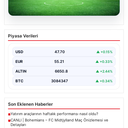
06.08.2026
CANLI | Bohemians – FC Midtjylland
Piyasa Verileri
Maç Önizlemesi ve Detayları
Geleneksel futbol heyecanı Dalymount Park'ta yeniden
yaşanıyor. Bohemians ile FC Midtjylland, 06 Ağustos
USD
47.70
▲ +0.15%
2026…
EUR
55.21
▲ +0.33%
ALTIN
6650.8
▲ +2.44%
BTC
3084347
▲ +0.34%
Son Eklenen Haberler
Yatırım araçlarının haftalık performansı nasıl oldu?
■
CANLI | Bohemians – FC Midtjylland Maç Önizlemesi ve
■
Detayları