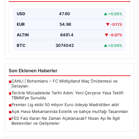
Türkiye, terörle etkin mücadele ve ulusal güvenliği
güçlendirmeye yönelik kapsamlı bir hukuki altyapı
USD
47.60
▲ +0.05%
oluşturmak…
EUR
54.96
▼ -0.11%
ALTIN
6491.4
▼ -0.07%
BTC
3074042
▲ +0.04%
Son Eklenen Haberler
CANLI | Bohemians – FC Midtjylland Maç Önizlemesi ve
■
Detayları
Terörle Mücadelede Tarihi Adım: Yeni Çerçeve Yasa Teklifi
■
TBMM’ye Sunuldu
Premier Lig ekibi 50 milyon Euro ödeyip Madrid’den aldı!
■
Açık Hava Mekanlarında Estetik ve bahçe mutfağı Tasarımları
■
FED Faiz Kararı Ne Zaman Açıklanacak? Nisan Ayı İle İlgili
■
Beklentiler ve Gelişmeler