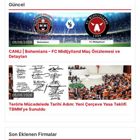
Güncel
06/08/2026
CANLI | Bohemians – FC Midtjylland Maç Önizlemesi ve
Detayları
05/08/2026
Terörle Mücadelede Tarihi Adım: Yeni Çerçeve Yasa Teklifi
TBMM’ye Sunuldu
Son Eklenen Firmalar