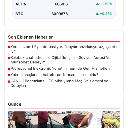
ALTIN
6660.6
▲ +2.59%
BTC
3099876
▲ +0.45%
Son Eklenen Haberler
Yeni sezon 1 Eylül’de başlıyor. “4 aydır hazırlanıyoruz, işaretler
■
iyi”
Kelebek chat adresi İle Dijital İletişimin Seviyeli Adresi Ve
■
Muhabbet Deneyimi
Profesyonel Elektronik Yönetimi hem de Geri Hizmetleri
■
Yatırım araçlarının haftalık performansı nasıl oldu?
■
CANLI | Bohemians – FC Midtjylland Maç Önizlemesi ve
■
Detayları
Güncel