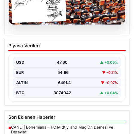
05.08.2026
Terörle Mücadelede Tarihi Adım: Yeni
Piyasa Verileri
Çerçeve Yasa Teklifi TBMM’ye Sunuldu
Türkiye, terörle etkin mücadele ve ulusal güvenliği
güçlendirmeye yönelik kapsamlı bir hukuki altyapı
USD
47.60
▲ +0.05%
oluşturmak…
EUR
54.96
▼ -0.11%
ALTIN
6491.4
▼ -0.07%
BTC
3074042
▲ +0.04%
Son Eklenen Haberler
CANLI | Bohemians – FC Midtjylland Maç Önizlemesi ve
■
Detayları