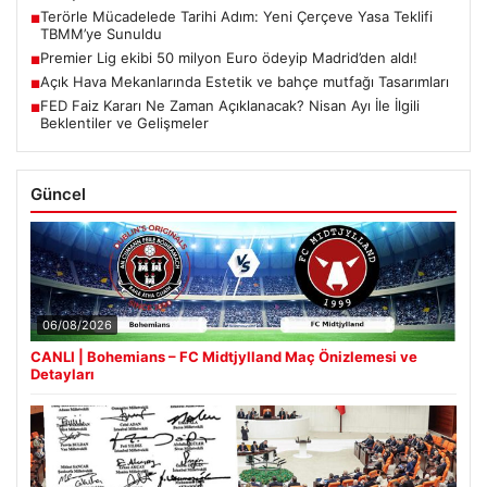
Terörle Mücadelede Tarihi Adım: Yeni Çerçeve Yasa Teklifi
■
TBMM’ye Sunuldu
Premier Lig ekibi 50 milyon Euro ödeyip Madrid’den aldı!
■
Açık Hava Mekanlarında Estetik ve bahçe mutfağı Tasarımları
■
FED Faiz Kararı Ne Zaman Açıklanacak? Nisan Ayı İle İlgili
■
Beklentiler ve Gelişmeler
Güncel
06/08/2026
CANLI | Bohemians – FC Midtjylland Maç Önizlemesi ve
Detayları