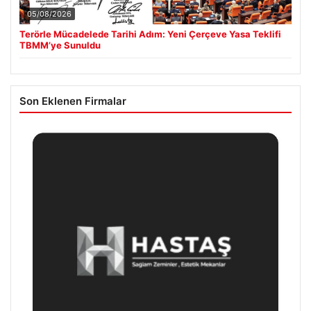
05/08/2026
Terörle Mücadelede Tarihi Adım: Yeni Çerçeve Yasa Teklifi
TBMM’ye Sunuldu
Son Eklenen Firmalar