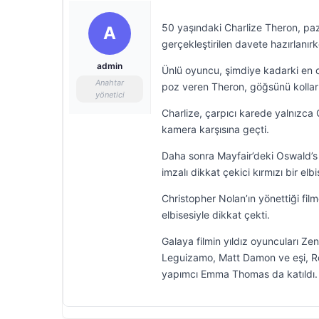
50 yaşındaki Charlize Theron, p
A
gerçekleştirilen davete hazırlanırk
admin
Ünlü oyuncu, şimdiye kadarki en c
Anahtar
poz veren Theron, göğsünü kollar
yönetici
Charlize, çarpıcı karede yalnızca Gl
kamera karşısına geçti.
Daha sonra Mayfair’deki Oswald’s 
imzalı dikkat çekici kırmızı bir elbi
Christopher Nolan’ın yönettiği fil
elbisesiyle dikkat çekti.
Galaya filmin yıldız oyuncuları 
Leguizamo, Matt Damon ve eşi, Rob
yapımcı Emma Thomas da katıldı.