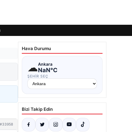
ı
Hava Durumu
☁
Ankara
NaN°C
ŞEHIR SEÇ
Bizi Takip Edin
#33958