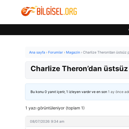
Ana sayfa
›
Forumlar
›
Magazin
›
Charlize Theron’dan üstsüz
Charlize Theron’dan üstsü
Bu konu 0 yanıt içerir, 1 izleyen vardır ve en son
1 ay önce
ad
1 yazı görüntüleniyor (toplam 1)
08/07/2026: 9:34 am