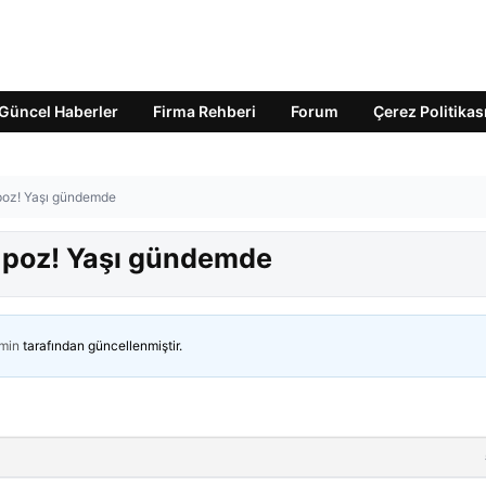
Güncel Haberler
Firma Rehberi
Forum
Çerez Politikas
 poz! Yaşı gündemde
z poz! Yaşı gündemde
min
tarafından güncellenmiştir.