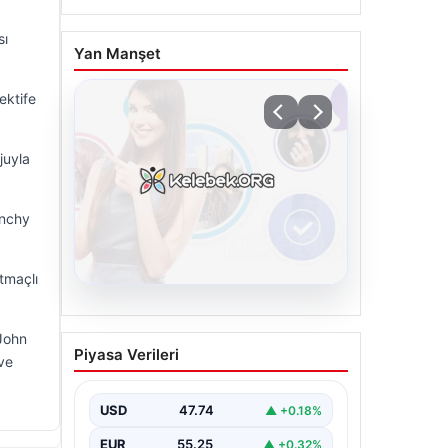
sı
Yan Manşet
ektife
juyla
enchy
tmaçlı
08.08.2026
Kelebek chat adresi İle
John
Piyasa Verileri
Dijital İletişimin Seviyeli
ve
Adresi Ve Muhabbet
Deneyimi
USD
47.74
▲ +0.18%
Dijital dünyasında insanların güvenli
EUR
55.25
▲ +0.32%