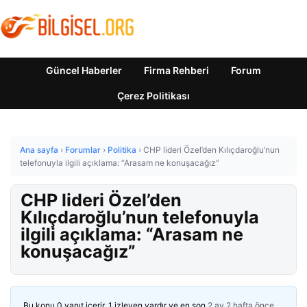
Güncel Haberler
Firma Rehberi
Forum
Çerez Politikası
Ana sayfa
›
Forumlar
›
Politika
›
CHP lideri Özel’den Kılıçdaroğlu’nun
telefonuyla ilgili açıklama: “Arasam ne konuşacağız”
CHP lideri Özel’den
Kılıçdaroğlu’nun telefonuyla
ilgili açıklama: “Arasam ne
konuşacağız”
Bu konu 0 yanıt içerir, 1 izleyen vardır ve en son
2 ay 2 hafta önce