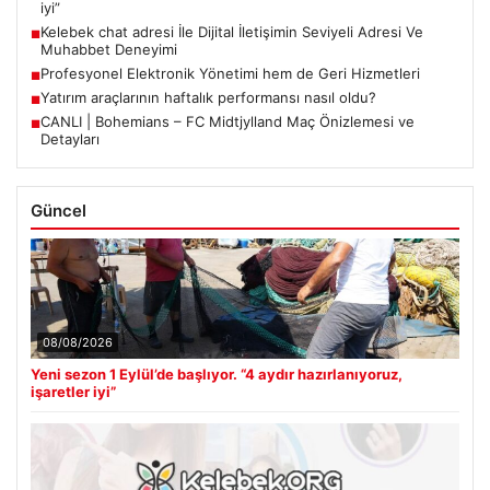
iyi”
Kelebek chat adresi İle Dijital İletişimin Seviyeli Adresi Ve
■
Muhabbet Deneyimi
Profesyonel Elektronik Yönetimi hem de Geri Hizmetleri
■
Yatırım araçlarının haftalık performansı nasıl oldu?
■
CANLI | Bohemians – FC Midtjylland Maç Önizlemesi ve
■
Detayları
Güncel
08/08/2026
Yeni sezon 1 Eylül’de başlıyor. “4 aydır hazırlanıyoruz,
işaretler iyi”