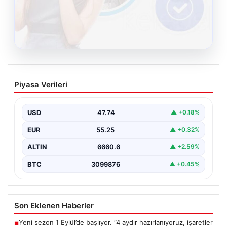
08.08.2026
Kelebek chat adresi İle Dijital İletişimin
Piyasa Verileri
Seviyeli Adresi Ve Muhabbet Deneyimi
Dijital dünyasında insanların güvenli bir biçimde bağlantı
kurması ciddi bir hassasiyet barındırmaktadır. Halen
USD
47.74
▲ +0.18%
çeşitli…
EUR
55.25
▲ +0.32%
ALTIN
6660.6
▲ +2.59%
BTC
3099876
▲ +0.45%
Son Eklenen Haberler
Yeni sezon 1 Eylül’de başlıyor. “4 aydır hazırlanıyoruz, işaretler
■