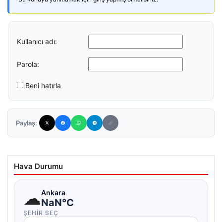
Kullanıcı adı:
Parola:
Beni hatırla
Paylaş:
Hava Durumu
☁
Ankara
NaN°C
ŞEHIR SEÇ