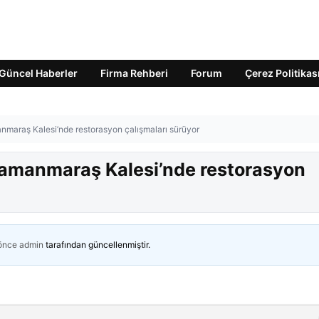
Güncel Haberler
Firma Rehberi
Forum
Çerez Politikas
maraş Kalesi’nde restorasyon çalışmaları sürüyor
amanmaraş Kalesi’nde restorasyon
 önce
admin
tarafından güncellenmiştir.