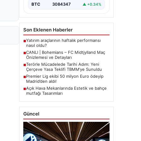
BTC
3084347
▲ +0.34%
Son Eklenen Haberler
Yatırım araçlarının haftalık performansı
■
nasıl oldu?
CANLI | Bohemians – FC Midtjylland Maç
■
Önizlemesi ve Detayları
Terörle Mücadelede Tarihi Adım: Yeni
■
Çerçeve Yasa Teklifi TBMM’ye Sunuldu
Premier Lig ekibi 50 milyon Euro ödeyip
■
Madrid’den aldı!
Açık Hava Mekanlarında Estetik ve bahçe
■
mutfağı Tasarımları
Güncel