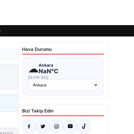
ı
Hava Durumu
☁
Ankara
NaN°C
ŞEHIR SEÇ
Bizi Takip Edin
#24314