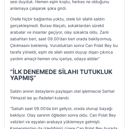
sesi duyduk. Hemen eşim koştu, herkes ne olduğunu
anlamaya çalışarak şoka girdi.
Otelle hiçbir bağlantısı yoktu, otele bir silahlı saldırı
gerçekleşmedi. Burası Alaçatı, sokaklardan sürekli
arabalar ve insanlar geçiyor, olay sokakta oldu. Zanlı
sabahtan beri, saat 09.00’dan beri orada bekliyormuş.
Çıkılmasını beklemiş. Vurulduktan sonra Can Polat Bey bu
tarafa yöneldi, eşim de silah sesini duyup dışarı çıkınca
yardım amaçlı hemen onu içeriye, odaya aldılar”
“İLK DENEMEDE SİLAHI TUTUKLUK
YAPMIŞ”
Saldırı anının detaylarını paylaşan otel işletmecisi Serhat
Yılmazel ise şu ifadeleri kulandı:
“Sabah saat 09.00’da biri geliyor, orada oturup bayağı
bekliyor. Olay sanırım öğleden sonra oldu. Can Polat Bey
valizleri ve eşyaları arabaya yüklemeye gelmişti.
Kameralardan da izlediğimiz üzere Can Polat Bey burada