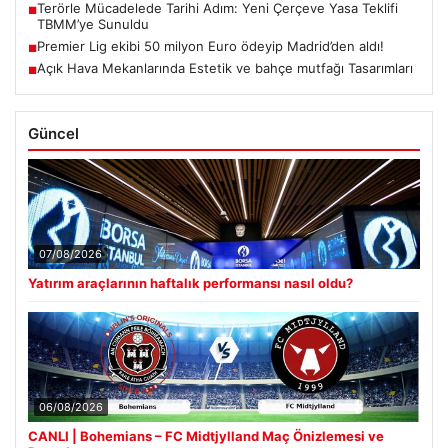
Terörle Mücadelede Tarihi Adım: Yeni Çerçeve Yasa Teklifi
■
TBMM’ye Sunuldu
Premier Lig ekibi 50 milyon Euro ödeyip Madrid’den aldı!
■
Açık Hava Mekanlarında Estetik ve bahçe mutfağı Tasarımları
■
Güncel
07/08/2026
Yatırım araçlarının haftalık performansı nasıl oldu?
06/08/2026
CANLI | Bohemians – FC Midtjylland Maç Önizlemesi ve