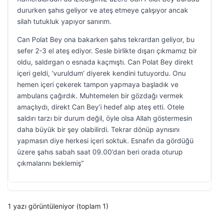
dururken şahıs geliyor ve ateş etmeye çalışıyor ancak
silah tutukluk yapıyor sanırım.
Can Polat Bey ona bakarken şahıs tekrardan geliyor, bu
sefer 2-3 el ateş ediyor. Sesle birlikte dışarı çıkmamız bir
oldu, saldırgan o esnada kaçmıştı. Can Polat Bey direkt
içeri geldi, ‘vuruldum’ diyerek kendini tutuyordu. Onu
hemen içeri çekerek tampon yapmaya başladık ve
ambulans çağırdık. Muhtemelen bir gözdağı vermek
amaçlıydı, direkt Can Bey’i hedef alıp ateş etti. Otele
saldırı tarzı bir durum değil, öyle olsa Allah göstermesin
daha büyük bir şey olabilirdi. Tekrar dönüp aynısını
yapmasın diye herkesi içeri soktuk. Esnafın da gördüğü
üzere şahıs sabah saat 09.00’dan beri orada oturup
çıkmalarını beklemiş”
1 yazı görüntüleniyor (toplam 1)