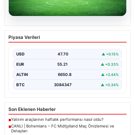
06.08.2026
CANLI | Bohemians – FC Midtjylland
Piyasa Verileri
Maç Önizlemesi ve Detayları
Geleneksel futbol heyecanı Dalymount Park'ta yeniden
yaşanıyor. Bohemians ile FC Midtjylland, 06 Ağustos
USD
47.70
▲ +0.15%
2026…
EUR
55.21
▲ +0.33%
ALTIN
6650.8
▲ +2.44%
BTC
3084347
▲ +0.34%
Son Eklenen Haberler
Yatırım araçlarının haftalık performansı nasıl oldu?
■
CANLI | Bohemians – FC Midtjylland Maç Önizlemesi ve
■
Detayları