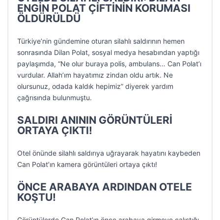
ENGİN POLAT ÇİFTİNİN KORUMASI
ÖLDÜRÜLDÜ
Türkiye’nin gündemine oturan silahlı saldırının hemen
sonrasında Dilan Polat, sosyal medya hesabından yaptığı
paylaşımda, “Ne olur buraya polis, ambulans… Can Polat’ı
vurdular. Allah’ım hayatımız zindan oldu artık. Ne
olursunuz, odada kaldık hepimiz” diyerek yardım
çağrısında bulunmuştu.
SALDIRI ANININ GÖRÜNTÜLERİ
ORTAYA ÇIKTI!
Otel önünde silahlı saldırıya uğrayarak hayatını kaybeden
Can Polat’ın kamera görüntüleri ortaya çıktı!
ÖNCE ARABAYA ARDINDAN OTELE
KOŞTU!
Görüntülerde Can Polat’ın önce arabaya girmeye çalıştığı