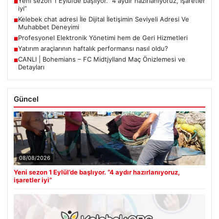
Yeni sezon 1 Eylül’de başlıyor. “4 aydır hazırlanıyoruz, işaretler
■
iyi”
Kelebek chat adresi İle Dijital İletişimin Seviyeli Adresi Ve
■
Muhabbet Deneyimi
Profesyonel Elektronik Yönetimi hem de Geri Hizmetleri
■
Yatırım araçlarının haftalık performansı nasıl oldu?
■
CANLI | Bohemians – FC Midtjylland Maç Önizlemesi ve
■
Detayları
Güncel
08/08/2026
Yeni sezon 1 Eylül’de başlıyor. “4 aydır hazırlanıyoruz,
işaretler iyi”