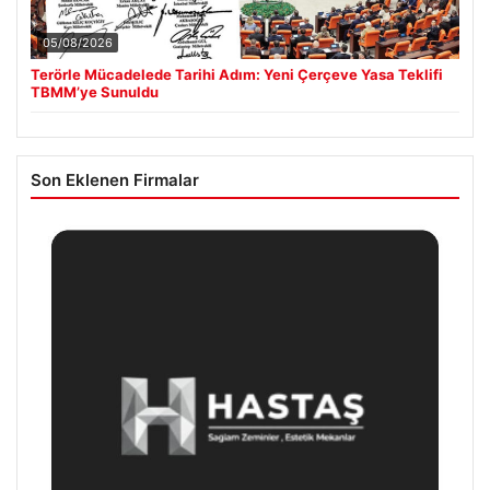
05/08/2026
Terörle Mücadelede Tarihi Adım: Yeni Çerçeve Yasa Teklifi
TBMM’ye Sunuldu
Son Eklenen Firmalar