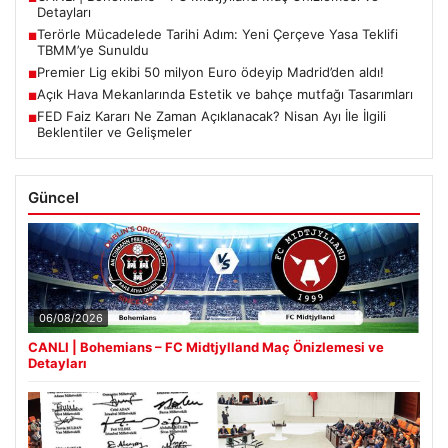
Detayları
Terörle Mücadelede Tarihi Adım: Yeni Çerçeve Yasa Teklifi
■
TBMM’ye Sunuldu
Premier Lig ekibi 50 milyon Euro ödeyip Madrid’den aldı!
■
Açık Hava Mekanlarında Estetik ve bahçe mutfağı Tasarımları
■
FED Faiz Kararı Ne Zaman Açıklanacak? Nisan Ayı İle İlgili
■
Beklentiler ve Gelişmeler
Güncel
06/08/2026
CANLI | Bohemians – FC Midtjylland Maç Önizlemesi ve
Detayları