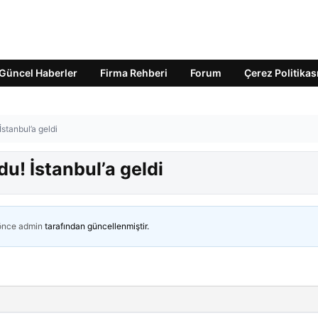
Güncel Haberler
Firma Rehberi
Forum
Çerez Politikas
stanbul’a geldi
u! İstanbul’a geldi
 önce
admin
tarafından güncellenmiştir.