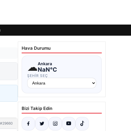
ı
Hava Durumu
☁
Ankara
NaN°C
ŞEHIR SEÇ
Bizi Takip Edin
#29660