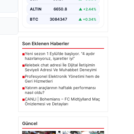
bir biçimde bağlantı kurması ciddi bir
hassasiyet barındırmaktadır. Halen
ALTIN
6650.8
▲ +2.44%
çeşitli…
BTC
3084347
▲ +0.34%
Son Eklenen Haberler
Yeni sezon 1 Eylül’de başlıyor. “4 aydır
■
hazırlanıyoruz, işaretler iyi”
Kelebek chat adresi İle Dijital İletişimin
■
Seviyeli Adresi Ve Muhabbet Deneyimi
Profesyonel Elektronik Yönetimi hem de
■
Geri Hizmetleri
Yatırım araçlarının haftalık performansı
■
nasıl oldu?
CANLI | Bohemians – FC Midtjylland Maç
■
Önizlemesi ve Detayları
Güncel