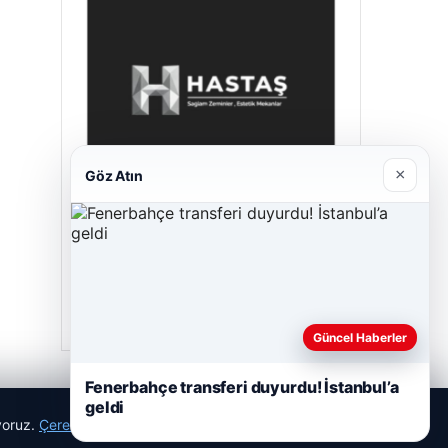
×
Göz Atın
Hastaş Beton
26/05/2026
Güncel Haberler
Fenerbahçe transferi duyurdu! İstanbul’a
geldi
ıyoruz.
Çerez Politikamız
Reddet
Kabul Et