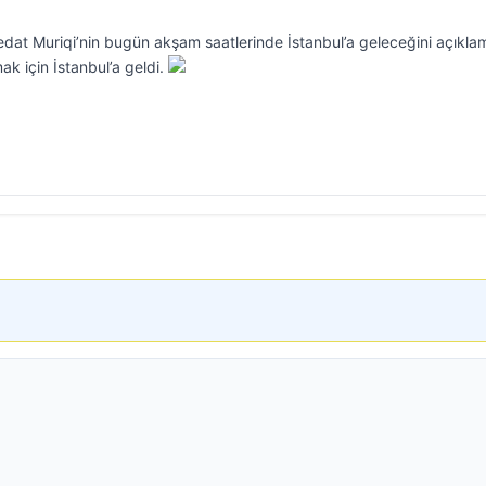
at Muriqi’nin bugün akşam saatlerinde İstanbul’a geleceğini açıklamı
k için İstanbul’a geldi.