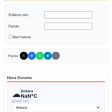
Kullanıcı adı:
Parola:
Beni hatırla
Paylaş:
Hava Durumu
☁
Ankara
NaN°C
ŞEHIR SEÇ