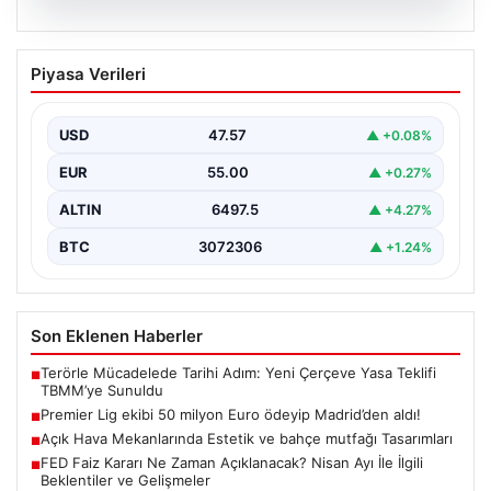
04.08.2026
Premier Lig ekibi 50 milyon Euro ödeyip
Piyasa Verileri
Madrid’den aldı!
USD
47.57
▲ +0.08%
EUR
55.00
▲ +0.27%
ALTIN
6497.5
▲ +4.27%
BTC
3072306
▲ +1.24%
Son Eklenen Haberler
Terörle Mücadelede Tarihi Adım: Yeni Çerçeve Yasa Teklifi
■
TBMM’ye Sunuldu
Premier Lig ekibi 50 milyon Euro ödeyip Madrid’den aldı!
■
Açık Hava Mekanlarında Estetik ve bahçe mutfağı Tasarımları
■
FED Faiz Kararı Ne Zaman Açıklanacak? Nisan Ayı İle İlgili
■
Beklentiler ve Gelişmeler