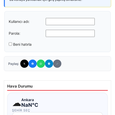
Kullanıcı adı:
Parola:
Beni hatırla
Paylaş:
Hava Durumu
☁
Ankara
NaN°C
ŞEHIR SEÇ