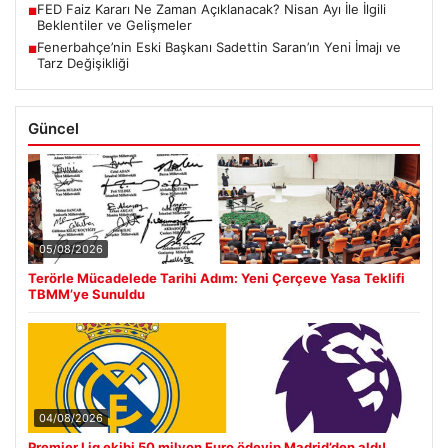
FED Faiz Kararı Ne Zaman Açıklanacak? Nisan Ayı İle İlgili
■
Beklentiler ve Gelişmeler
Fenerbahçe’nin Eski Başkanı Sadettin Saran’ın Yeni İmajı ve
■
Tarz Değişikliği
Güncel
05/08/2026
Terörle Mücadelede Tarihi Adım: Yeni Çerçeve Yasa Teklifi
TBMM’ye Sunuldu
04/08/2026
Premier Lig ekibi 50 milyon Euro ödeyip Madrid’den aldı!