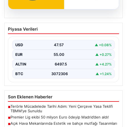
04.08.2026
Premier Lig ekibi 50 milyon Euro ödeyip
Piyasa Verileri
Madrid’den aldı!
USD
47.57
▲ +0.08%
EUR
55.00
▲ +0.27%
ALTIN
6497.5
▲ +4.27%
BTC
3072306
▲ +1.24%
Son Eklenen Haberler
Terörle Mücadelede Tarihi Adım: Yeni Çerçeve Yasa Teklifi
■
TBMM’ye Sunuldu
Premier Lig ekibi 50 milyon Euro ödeyip Madrid’den aldı!
■
Açık Hava Mekanlarında Estetik ve bahçe mutfağı Tasarımları
■